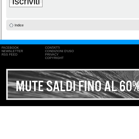
Iscriviti
Indice
FACEBOOK
CONTATTI
NEWSLETTER
CONDIZIONI D'USO
RSS FEED
PRIVACY
COPYRIGHT