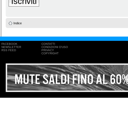
Iscriviti
Indice
FACEBOOK
CONTATTI
NEWSLETTER
CONDIZIONI D'USO
RSS FEED
PRIVACY
COPYRIGHT