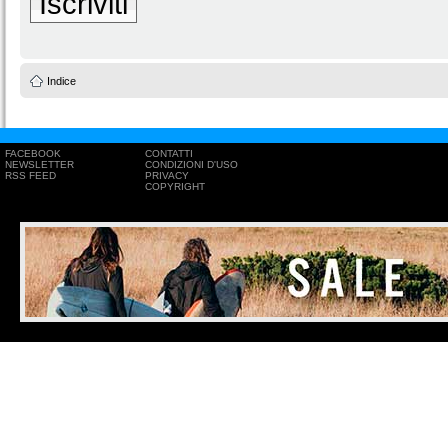
Iscriviti
Indice
FACEBOOK
CONTATTI
NEWSLETTER
CONDIZIONI D'USO
RSS FEED
PRIVACY
COPYRIGHT