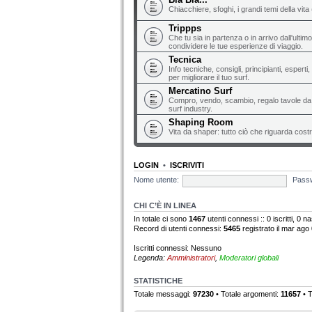
Chiacchiere, sfoghi, i grandi temi della vita 
Trippps
Che tu sia in partenza o in arrivo dall'ultim
condividere le tue esperienze di viaggio.
Tecnica
Info tecniche, consigli, principianti, espert
per migliorare il tuo surf.
Mercatino Surf
Compro, vendo, scambio, regalo tavole da s
surf industry.
Shaping Room
Vita da shaper: tutto ciò che riguarda costr
LOGIN
•
ISCRIVITI
Nome utente:
Pass
CHI C’È IN LINEA
In totale ci sono
1467
utenti connessi :: 0 iscritti, 0 na
Record di utenti connessi:
5465
registrato il mar ago
Iscritti connessi: Nessuno
Legenda:
Amministratori
,
Moderatori globali
STATISTICHE
Totale messaggi:
97230
• Totale argomenti:
11657
• T