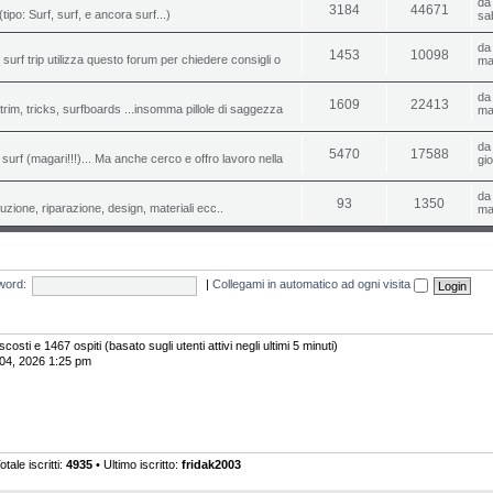
d
3184
44671
(tipo: Surf, surf, e ancora surf...)
sa
d
1453
10098
o surf trip utilizza questo forum per chiedere consigli o
ma
d
1609
22413
i, trim, tricks, surfboards ...insomma pillole di saggezza
ma
d
5470
17588
urf (magari!!!)... Ma anche cerco e offro lavoro nella
gi
d
93
1350
uzione, riparazione, design, materiali ecc..
ma
word:
|
Collegami in automatico ad ogni visita
scosti e 1467 ospiti (basato sugli utenti attivi negli ultimi 5 minuti)
 04, 2026 1:25 pm
otale iscritti:
4935
• Ultimo iscritto:
fridak2003