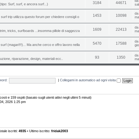
d
3184
44671
(tipo: Surf, surf, e ancora surf...)
sa
d
1453
10098
o surf trip utilizza questo forum per chiedere consigli o
ma
d
1609
22413
i, trim, tricks, surfboards ...insomma pillole di saggezza
ma
d
5470
17588
urf (magari!!!)... Ma anche cerco e offro lavoro nella
gi
d
93
1350
uzione, riparazione, design, materiali ecc..
ma
word:
|
Collegami in automatico ad ogni visita
costi e 159 ospiti (basato sugli utenti attivi negli ultimi 5 minuti)
 04, 2026 1:25 pm
otale iscritti:
4935
• Ultimo iscritto:
fridak2003