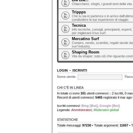
Chiacchiere, sfoghi, i grandi temi della vita 
Trippps
Che tu sia in partenza o in arrivo dall'ultim
condividere le tue esperienze di viaggio.
Tecnica
Info tecniche, consigli, principianti, espert
per migliorare il tuo surf.
Mercatino Surf
Compro, vendo, scambio, regalo tavole da s
surf industry.
Shaping Room
Vita da shaper: tutto ciò che riguarda costr
LOGIN
•
ISCRIVITI
Nome utente:
Pass
CHI C’È IN LINEA
In totale ci sono
161
utenti connessi :: 2 iscritti, 0 nas
Record di utenti connessi:
5465
registrato il mar ago
Iscritti connessi:
Bing [Bot]
,
Google [Bot]
Legenda:
Amministratori
,
Moderatori globali
STATISTICHE
Totale messaggi:
97230
• Totale argomenti:
11657
• T