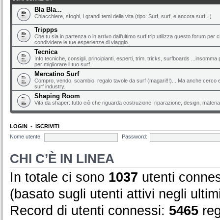
Bla Bla...
Chiacchiere, sfoghi, i grandi temi della vita (tipo: Surf, surf, e ancora surf...)
Trippps
Che tu sia in partenza o in arrivo dall'ultimo surf trip utilizza questo forum per 
condividere le tue esperienze di viaggio.
Tecnica
Info tecniche, consigli, principianti, esperti, trim, tricks, surfboards ...insomma 
per migliorare il tuo surf.
Mercatino Surf
Compro, vendo, scambio, regalo tavole da surf (magari!!!)... Ma anche cerco e 
surf industry.
Shaping Room
Vita da shaper: tutto ciò che riguarda costruzione, riparazione, design, material
LOGIN
•
ISCRIVITI
Nome utente:
Password:
CHI C’È IN LINEA
In totale ci sono
1037
utenti conness
(basato sugli utenti attivi negli ultim
Record di utenti connessi:
5465
reg