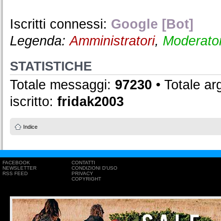
Iscritti connessi:
Google [Bot]
Legenda:
Amministratori
,
Moderator
STATISTICHE
Totale messaggi:
97230
• Totale a
iscritto:
fridak2003
Indice
FACEBOOK
CONTATTI
NEWSLETTER
CONDIZIONI D'USO
RSS FEED
PRIVACY
COPYRIGHT