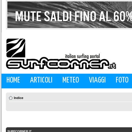
HOME
ARTICOLI
METEO
VIAGGI
FOTO
Indice
SURFCORNER.IT