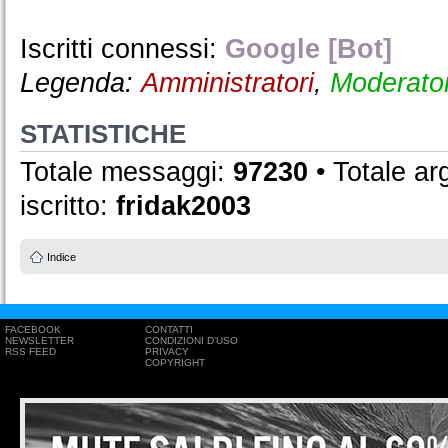
Iscritti connessi:
Google [Bot]
Legenda:
Amministratori
,
Moderator
STATISTICHE
Totale messaggi:
97230
• Totale a
iscritto:
fridak2003
Indice
FACEBOOK
CONTATTI
NEWSLETTER
CONDIZIONI D'USO
RSS FEED
PRIVACY
COPYRIGHT