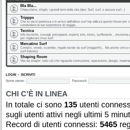
Bla Bla...
Chiacchiere, sfoghi, i grandi temi della vita (tipo: Surf, surf, e ancora surf...)
Trippps
Che tu sia in partenza o in arrivo dall'ultimo surf trip utilizza questo forum per 
condividere le tue esperienze di viaggio.
Tecnica
Info tecniche, consigli, principianti, esperti, trim, tricks, surfboards ...insomma 
per migliorare il tuo surf.
Mercatino Surf
Compro, vendo, scambio, regalo tavole da surf (magari!!!)... Ma anche cerco e 
surf industry.
Shaping Room
Vita da shaper: tutto ciò che riguarda costruzione, riparazione, design, material
LOGIN
•
ISCRIVITI
Nome utente:
Password:
CHI C’È IN LINEA
In totale ci sono
135
utenti connessi
sugli utenti attivi negli ultimi 5 minut
Record di utenti connessi:
5465
reg