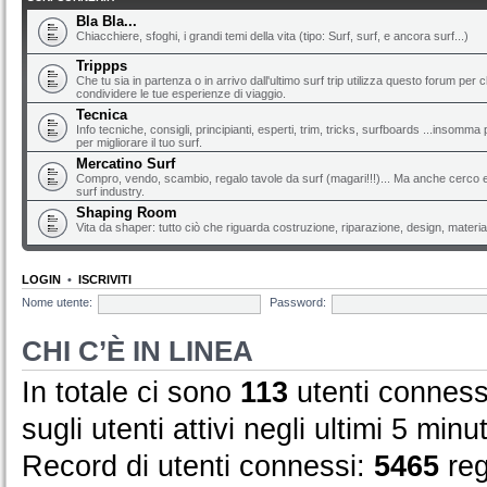
Bla Bla...
Chiacchiere, sfoghi, i grandi temi della vita (tipo: Surf, surf, e ancora surf...)
Trippps
Che tu sia in partenza o in arrivo dall'ultimo surf trip utilizza questo forum per 
condividere le tue esperienze di viaggio.
Tecnica
Info tecniche, consigli, principianti, esperti, trim, tricks, surfboards ...insomma 
per migliorare il tuo surf.
Mercatino Surf
Compro, vendo, scambio, regalo tavole da surf (magari!!!)... Ma anche cerco e 
surf industry.
Shaping Room
Vita da shaper: tutto ciò che riguarda costruzione, riparazione, design, material
LOGIN
•
ISCRIVITI
Nome utente:
Password:
CHI C’È IN LINEA
In totale ci sono
113
utenti connessi
sugli utenti attivi negli ultimi 5 minut
Record di utenti connessi:
5465
reg