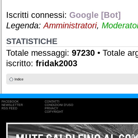
Iscritti connessi:
Google [Bot]
Legenda:
Amministratori
,
Moderator
STATISTICHE
Totale messaggi:
97230
• Totale a
iscritto:
fridak2003
Indice
FACEBOOK
CONTATTI
NEWSLETTER
CONDIZIONI D'USO
RSS FEED
PRIVACY
COPYRIGHT