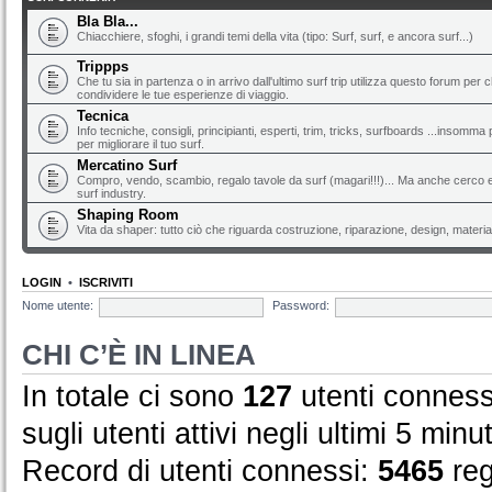
Bla Bla...
Chiacchiere, sfoghi, i grandi temi della vita (tipo: Surf, surf, e ancora surf...)
Trippps
Che tu sia in partenza o in arrivo dall'ultimo surf trip utilizza questo forum per 
condividere le tue esperienze di viaggio.
Tecnica
Info tecniche, consigli, principianti, esperti, trim, tricks, surfboards ...insomma 
per migliorare il tuo surf.
Mercatino Surf
Compro, vendo, scambio, regalo tavole da surf (magari!!!)... Ma anche cerco e 
surf industry.
Shaping Room
Vita da shaper: tutto ciò che riguarda costruzione, riparazione, design, material
LOGIN
•
ISCRIVITI
Nome utente:
Password:
CHI C’È IN LINEA
In totale ci sono
127
utenti connessi
sugli utenti attivi negli ultimi 5 minut
Record di utenti connessi:
5465
reg