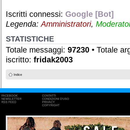
Iscritti connessi:
Google [Bot]
Legenda:
Amministratori
,
Moderator
STATISTICHE
Totale messaggi:
97230
• Totale a
iscritto:
fridak2003
Indice
FACEBOOK
CONTATTI
NEWSLETTER
CONDIZIONI D'USO
RSS FEED
PRIVACY
COPYRIGHT