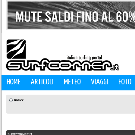
HOME
ARTICOLI
METEO
VIAGGI
FOTO
Indice
SURFCORNER.IT