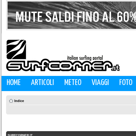
HOME
ARTICOLI
METEO
VIAGGI
FOTO
Indice
SURFCORNER.IT