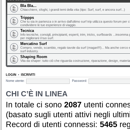
Bla Bla...
Chiacchiere, sfoghi, i grandi temi della vita (tipo: Surf, surf, e ancora surf...)
Trippps
Che tu sia in partenza o in arrivo dall'ultimo surf trip utilizza questo forum per 
condividere le tue esperienze di viaggio.
Tecnica
Info tecniche, consigli, principianti, esperti, trim, tricks, surfboards ...insomma 
per migliorare il tuo surf.
Mercatino Surf
Compro, vendo, scambio, regalo tavole da surf (magari!!!)... Ma anche cerco e 
surf industry.
Shaping Room
Vita da shaper: tutto ciò che riguarda costruzione, riparazione, design, material
LOGIN
•
ISCRIVITI
Nome utente:
Password:
CHI C’È IN LINEA
In totale ci sono
2087
utenti conness
(basato sugli utenti attivi negli ultim
Record di utenti connessi:
5465
reg