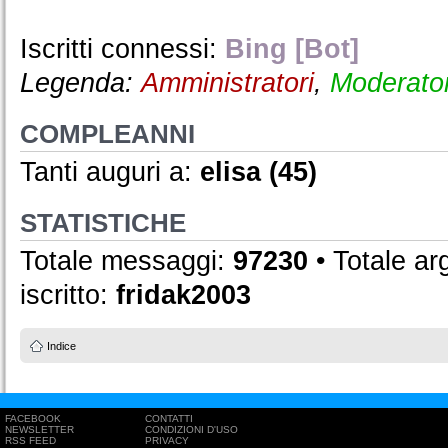
Iscritti connessi:
Bing [Bot]
Legenda:
Amministratori
,
Moderator
COMPLEANNI
Tanti auguri a:
elisa
(45)
STATISTICHE
Totale messaggi:
97230
• Totale a
iscritto:
fridak2003
Indice
FACEBOOK
CONTATTI
NEWSLETTER
CONDIZIONI D'USO
RSS FEED
PRIVACY