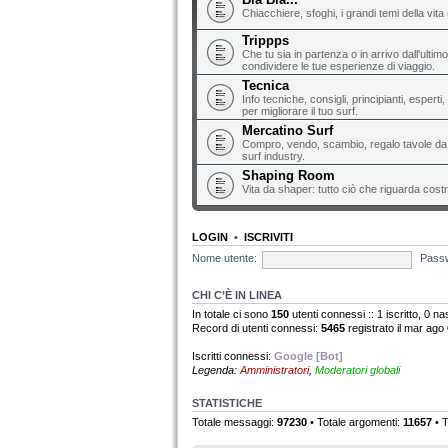
Chiacchiere, sfoghi, i grandi temi della vita 
Trippps
Che tu sia in partenza o in arrivo dall'ultim
condividere le tue esperienze di viaggio.
Tecnica
Info tecniche, consigli, principianti, espert
per migliorare il tuo surf.
Mercatino Surf
Compro, vendo, scambio, regalo tavole da s
surf industry.
Shaping Room
Vita da shaper: tutto ciò che riguarda costr
LOGIN
•
ISCRIVITI
Nome utente:
Pass
CHI C’È IN LINEA
In totale ci sono
150
utenti connessi :: 1 iscritto, 0 nas
Record di utenti connessi:
5465
registrato il mar ago
Iscritti connessi:
Google [Bot]
Legenda:
Amministratori
,
Moderatori globali
STATISTICHE
Totale messaggi:
97230
• Totale argomenti:
11657
• T