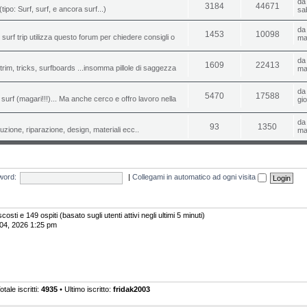
d
3184
44671
(tipo: Surf, surf, e ancora surf...)
sa
d
1453
10098
o surf trip utilizza questo forum per chiedere consigli o
ma
d
1609
22413
i, trim, tricks, surfboards ...insomma pillole di saggezza
ma
d
5470
17588
urf (magari!!!)... Ma anche cerco e offro lavoro nella
gi
d
93
1350
uzione, riparazione, design, materiali ecc..
ma
word:
|
Collegami in automatico ad ogni visita
costi e 149 ospiti (basato sugli utenti attivi negli ultimi 5 minuti)
 04, 2026 1:25 pm
otale iscritti:
4935
• Ultimo iscritto:
fridak2003