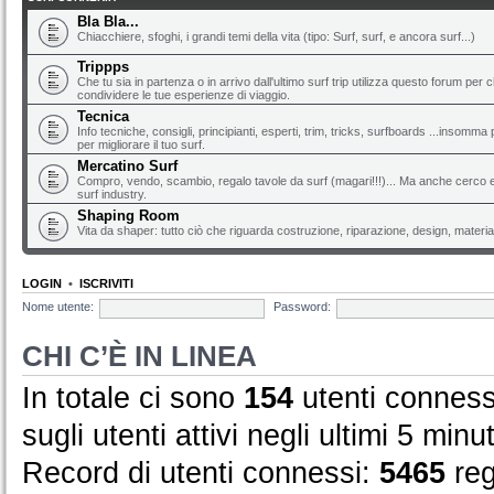
Bla Bla...
Chiacchiere, sfoghi, i grandi temi della vita (tipo: Surf, surf, e ancora surf...)
Trippps
Che tu sia in partenza o in arrivo dall'ultimo surf trip utilizza questo forum per 
condividere le tue esperienze di viaggio.
Tecnica
Info tecniche, consigli, principianti, esperti, trim, tricks, surfboards ...insomma 
per migliorare il tuo surf.
Mercatino Surf
Compro, vendo, scambio, regalo tavole da surf (magari!!!)... Ma anche cerco e 
surf industry.
Shaping Room
Vita da shaper: tutto ciò che riguarda costruzione, riparazione, design, material
LOGIN
•
ISCRIVITI
Nome utente:
Password:
CHI C’È IN LINEA
In totale ci sono
154
utenti connessi 
sugli utenti attivi negli ultimi 5 minut
Record di utenti connessi:
5465
reg