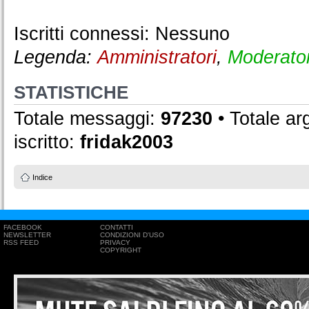
Iscritti connessi: Nessuno
Legenda:
Amministratori
,
Moderator
STATISTICHE
Totale messaggi:
97230
• Totale a
iscritto:
fridak2003
Indice
FACEBOOK
CONTATTI
NEWSLETTER
CONDIZIONI D'USO
RSS FEED
PRIVACY
COPYRIGHT