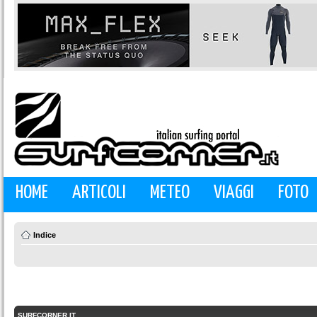
HOME
ARTICOLI
METEO
VIAGGI
FOTO
Indice
SURFCORNER.IT