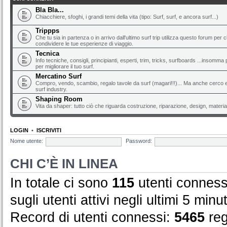
Bla Bla...
Chiacchiere, sfoghi, i grandi temi della vita (tipo: Surf, surf, e ancora surf...)
Trippps
Che tu sia in partenza o in arrivo dall'ultimo surf trip utilizza questo forum per 
condividere le tue esperienze di viaggio.
Tecnica
Info tecniche, consigli, principianti, esperti, trim, tricks, surfboards ...insomma 
per migliorare il tuo surf.
Mercatino Surf
Compro, vendo, scambio, regalo tavole da surf (magari!!!)... Ma anche cerco e 
surf industry.
Shaping Room
Vita da shaper: tutto ciò che riguarda costruzione, riparazione, design, material
LOGIN
•
ISCRIVITI
Nome utente:
Password:
CHI C’È IN LINEA
In totale ci sono
115
utenti connessi
sugli utenti attivi negli ultimi 5 minut
Record di utenti connessi:
5465
reg