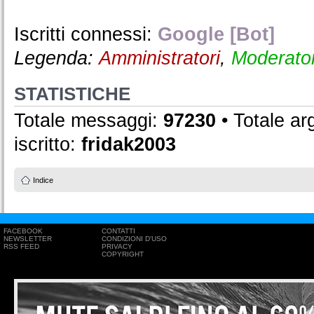
Iscritti connessi:
Google [Bot]
Legenda:
Amministratori
,
Moderator
STATISTICHE
Totale messaggi:
97230
• Totale a
iscritto:
fridak2003
Indice
FACEBOOK
CONTATTI
NEWSLETTER
CONDIZIONI D'USO
RSS FEED
PRIVACY
COPYRIGHT