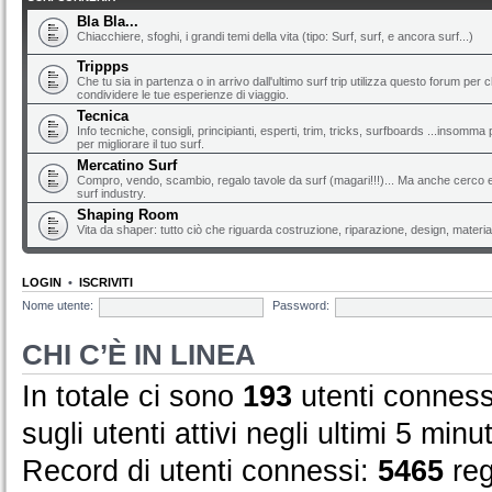
Bla Bla...
Chiacchiere, sfoghi, i grandi temi della vita (tipo: Surf, surf, e ancora surf...)
Trippps
Che tu sia in partenza o in arrivo dall'ultimo surf trip utilizza questo forum per 
condividere le tue esperienze di viaggio.
Tecnica
Info tecniche, consigli, principianti, esperti, trim, tricks, surfboards ...insomma 
per migliorare il tuo surf.
Mercatino Surf
Compro, vendo, scambio, regalo tavole da surf (magari!!!)... Ma anche cerco e 
surf industry.
Shaping Room
Vita da shaper: tutto ciò che riguarda costruzione, riparazione, design, material
LOGIN
•
ISCRIVITI
Nome utente:
Password:
CHI C’È IN LINEA
In totale ci sono
193
utenti connessi
sugli utenti attivi negli ultimi 5 minut
Record di utenti connessi:
5465
reg