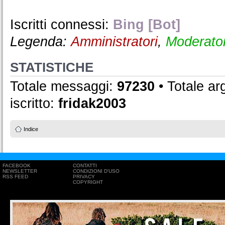
Iscritti connessi:
Bing [Bot]
Legenda:
Amministratori
,
Moderator
STATISTICHE
Totale messaggi:
97230
• Totale a
iscritto:
fridak2003
Indice
FACEBOOK
CONTATTI
NEWSLETTER
CONDIZIONI D'USO
RSS FEED
PRIVACY
COPYRIGHT