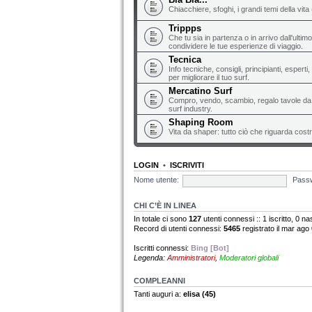
Chiacchiere, sfoghi, i grandi temi della vita 
Trippps
Che tu sia in partenza o in arrivo dall'ultim
condividere le tue esperienze di viaggio.
Tecnica
Info tecniche, consigli, principianti, espert
per migliorare il tuo surf.
Mercatino Surf
Compro, vendo, scambio, regalo tavole da s
surf industry.
Shaping Room
Vita da shaper: tutto ciò che riguarda costr
LOGIN
•
ISCRIVITI
Nome utente:
Pass
CHI C’È IN LINEA
In totale ci sono
127
utenti connessi :: 1 iscritto, 0 nas
Record di utenti connessi:
5465
registrato il mar ago
Iscritti connessi:
Bing [Bot]
Legenda:
Amministratori
,
Moderatori globali
COMPLEANNI
Tanti auguri a:
elisa
(45)