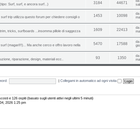
d
3184
44671
(tipo: Surf, surf, e ancora surf...)
sa
d
1453
10098
o surf trip utilizza questo forum per chiedere consigli o
ma
d
1609
22413
i, trim, tricks, surfboards ...insomma pillole di saggezza
ma
d
5470
17588
urf (magari!!!)... Ma anche cerco e offro lavoro nella
gi
d
93
1350
uzione, riparazione, design, materiali ecc..
ma
word:
|
Collegami in automatico ad ogni visita
costi e 126 ospiti (basato sugli utenti attivi negli ultimi 5 minuti)
 04, 2026 1:25 pm