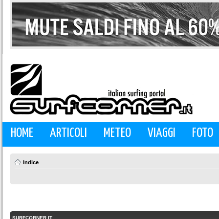
HOME
ARTICOLI
METEO
VIAGGI
FOTO
Indice
SURFCORNER.IT