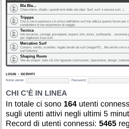
Bla Bla...
Chiacchiere, sfoghi, i grandi temi della vita (tipo: Surf, surf, e ancora surf...)
Trippps
Che tu sia in partenza o in arrivo dall'ultimo surf trip utilizza questo forum per 
condividere le tue esperienze di viaggio.
Tecnica
Info tecniche, consigli, principianti, esperti, trim, tricks, surfboards ...insomma 
per migliorare il tuo surf.
Mercatino Surf
Compro, vendo, scambio, regalo tavole da surf (magari!!!)... Ma anche cerco e 
surf industry.
Shaping Room
Vita da shaper: tutto ciò che riguarda costruzione, riparazione, design, material
LOGIN
•
ISCRIVITI
Nome utente:
Password:
CHI C’È IN LINEA
In totale ci sono
164
utenti connessi 
sugli utenti attivi negli ultimi 5 minut
Record di utenti connessi:
5465
reg