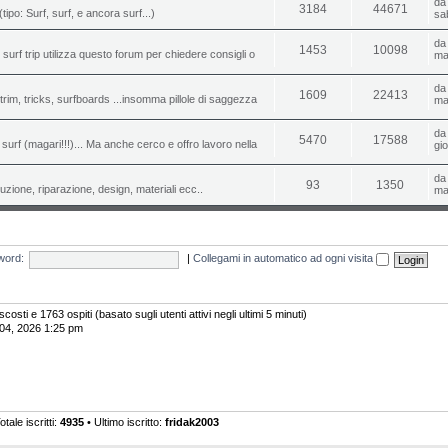
d
3184
44671
(tipo: Surf, surf, e ancora surf...)
sa
d
1453
10098
o surf trip utilizza questo forum per chiedere consigli o
ma
d
1609
22413
i, trim, tricks, surfboards ...insomma pillole di saggezza
ma
d
5470
17588
urf (magari!!!)... Ma anche cerco e offro lavoro nella
gi
d
93
1350
uzione, riparazione, design, materiali ecc..
ma
word:
|
Collegami in automatico ad ogni visita
scosti e 1763 ospiti (basato sugli utenti attivi negli ultimi 5 minuti)
 04, 2026 1:25 pm
otale iscritti:
4935
• Ultimo iscritto:
fridak2003