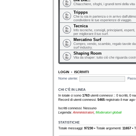
Chiacchiere, sfoghi, i grandi temi della vita 
Trippps
Che tu sia in partenza o in arrivo dall'ultim
condividere le tue esperienze di viaggio.
Tecnica
Info tecniche, consigli, principianti, espert
per migliorare il tuo surf.
Mercatino Surf
Compro, vendo, scambio, regalo tavole da s
surf industry.
Shaping Room
Vita da shaper: tutto ciò che riguarda costr
LOGIN
•
ISCRIVITI
Nome utente:
Pass
CHI C’È IN LINEA
In totale ci sono
1763
utenti connessi :: 0 iscritti, 0 na
Record di utenti connessi:
5465
registrato il mar ago
Iscritti connessi: Nessuno
Legenda:
Amministratori
,
Moderatori globali
STATISTICHE
Totale messaggi:
97230
• Totale argomenti:
11657
• T