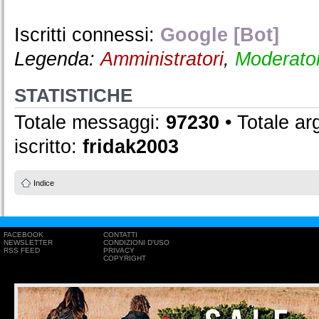
Iscritti connessi:
Google [Bot]
Legenda:
Amministratori
,
Moderator
STATISTICHE
Totale messaggi:
97230
• Totale a
iscritto:
fridak2003
Indice
FACEBOOK
CONTATTI
NEWSLETTER
CONDIZIONI D'USO
RSS FEED
PRIVACY
COPYRIGHT