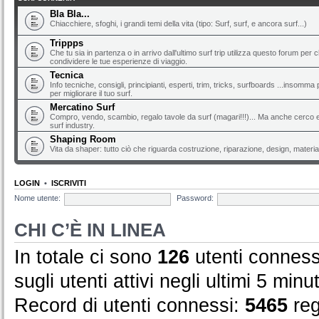
Bla Bla...
Chiacchiere, sfoghi, i grandi temi della vita (tipo: Surf, surf, e ancora surf...)
Trippps
Che tu sia in partenza o in arrivo dall'ultimo surf trip utilizza questo forum per 
condividere le tue esperienze di viaggio.
Tecnica
Info tecniche, consigli, principianti, esperti, trim, tricks, surfboards ...insomma 
per migliorare il tuo surf.
Mercatino Surf
Compro, vendo, scambio, regalo tavole da surf (magari!!!)... Ma anche cerco e 
surf industry.
Shaping Room
Vita da shaper: tutto ciò che riguarda costruzione, riparazione, design, material
LOGIN
•
ISCRIVITI
Nome utente:
Password:
CHI C’È IN LINEA
In totale ci sono
126
utenti connessi
sugli utenti attivi negli ultimi 5 minut
Record di utenti connessi:
5465
reg