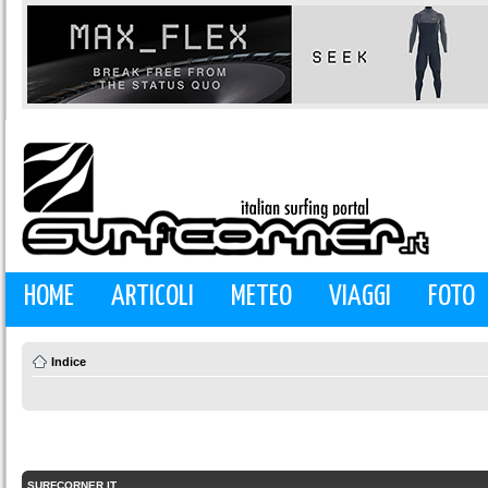
HOME
ARTICOLI
METEO
VIAGGI
FOTO
Indice
SURFCORNER.IT