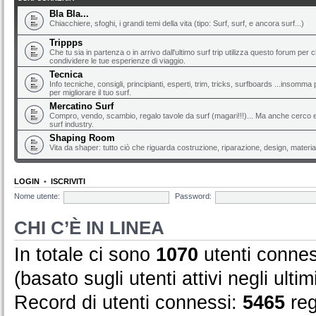
Bla Bla...
Chiacchiere, sfoghi, i grandi temi della vita (tipo: Surf, surf, e ancora surf...)
Trippps
Che tu sia in partenza o in arrivo dall'ultimo surf trip utilizza questo forum per 
condividere le tue esperienze di viaggio.
Tecnica
Info tecniche, consigli, principianti, esperti, trim, tricks, surfboards ...insomma 
per migliorare il tuo surf.
Mercatino Surf
Compro, vendo, scambio, regalo tavole da surf (magari!!!)... Ma anche cerco e 
surf industry.
Shaping Room
Vita da shaper: tutto ciò che riguarda costruzione, riparazione, design, material
LOGIN
•
ISCRIVITI
Nome utente:
Password:
CHI C’È IN LINEA
In totale ci sono
1070
utenti conness
(basato sugli utenti attivi negli ultim
Record di utenti connessi:
5465
reg