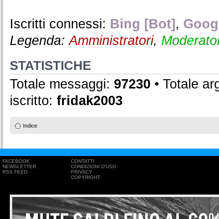
Iscritti connessi:
Bing [Bot]
,
Googl
Legenda:
Amministratori
,
Moderator
STATISTICHE
Totale messaggi:
97230
• Totale a
iscritto:
fridak2003
Indice
FACEBOOK
CONTATTI
NEWSLETTER
CONDIZIONI D'USO
RSS FEED
PRIVACY
COPYRIGHT