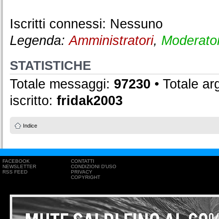
Iscritti connessi: Nessuno
Legenda:
Amministratori
,
Moderator
STATISTICHE
Totale messaggi:
97230
• Totale a
iscritto:
fridak2003
Indice
FACEBOOK
CONTATTI
NEWSLETTER
CONDIZIONI D'USO
RSS FEED
PRIVACY
COPYRIGHT