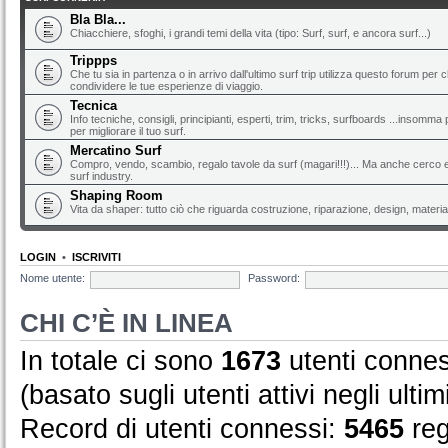
Bla Bla...
Chiacchiere, sfoghi, i grandi temi della vita (tipo: Surf, surf, e ancora surf...)
Trippps
Che tu sia in partenza o in arrivo dall'ultimo surf trip utilizza questo forum per 
condividere le tue esperienze di viaggio.
Tecnica
Info tecniche, consigli, principianti, esperti, trim, tricks, surfboards ...insomma 
per migliorare il tuo surf.
Mercatino Surf
Compro, vendo, scambio, regalo tavole da surf (magari!!!)... Ma anche cerco e 
surf industry.
Shaping Room
Vita da shaper: tutto ciò che riguarda costruzione, riparazione, design, material
LOGIN
•
ISCRIVITI
Nome utente:
Password:
CHI C’È IN LINEA
In totale ci sono
1673
utenti conness
(basato sugli utenti attivi negli ultim
Record di utenti connessi:
5465
reg