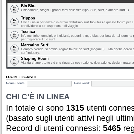
Bla Bla...
Chiacchiere, sfoghi, i grandi temi della vita (tipo: Surf, surf, e ancora surf...)
Trippps
Che tu sia in partenza o in arrivo dall'ultimo surf trip utilizza questo forum per 
condividere le tue esperienze di viaggio.
Tecnica
Info tecniche, consigli, principianti, esperti, trim, tricks, surfboards ...insomma 
per migliorare il tuo surf.
Mercatino Surf
Compro, vendo, scambio, regalo tavole da surf (magari!!!)... Ma anche cerco e 
surf industry.
Shaping Room
Vita da shaper: tutto ciò che riguarda costruzione, riparazione, design, material
LOGIN
•
ISCRIVITI
Nome utente:
Password:
CHI C’È IN LINEA
In totale ci sono
1315
utenti conness
(basato sugli utenti attivi negli ultim
Record di utenti connessi:
5465
reg