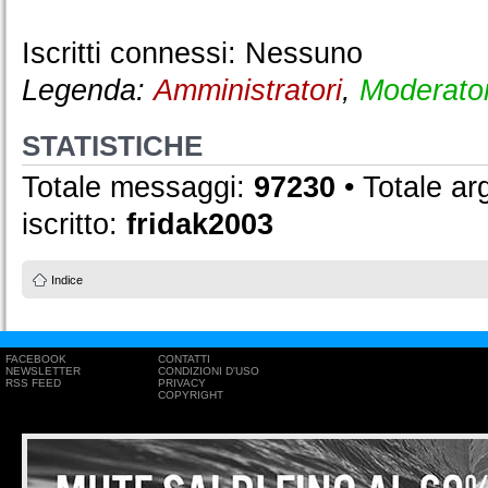
Iscritti connessi: Nessuno
Legenda:
Amministratori
,
Moderator
STATISTICHE
Totale messaggi:
97230
• Totale a
iscritto:
fridak2003
Indice
FACEBOOK
CONTATTI
NEWSLETTER
CONDIZIONI D'USO
RSS FEED
PRIVACY
COPYRIGHT