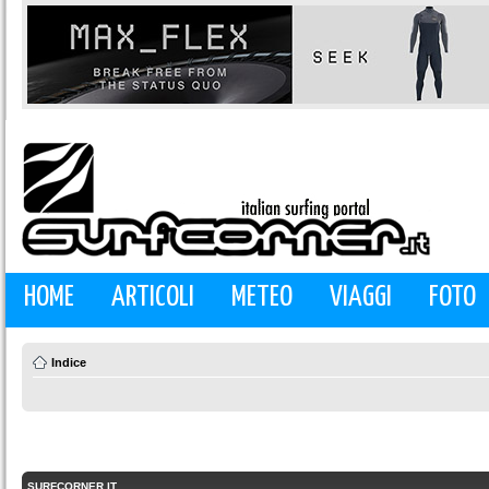
HOME
ARTICOLI
METEO
VIAGGI
FOTO
Indice
SURFCORNER.IT