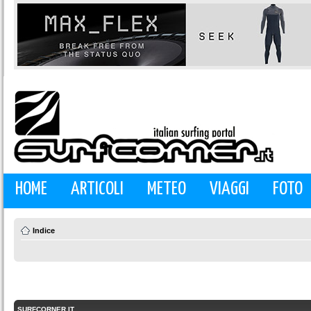
HOME
ARTICOLI
METEO
VIAGGI
FOTO
Indice
SURFCORNER.IT