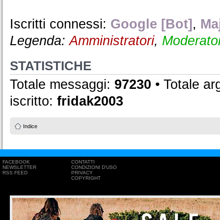
Iscritti connessi:
Google [Bot]
,
Maj
Legenda:
Amministratori
,
Moderator
STATISTICHE
Totale messaggi:
97230
• Totale a
iscritto:
fridak2003
Indice
FACEBOOK
CONTATTI
NEWSLETTER
CONDIZIONI D'USO
RSS FEED
PRIVACY
COPYRIGHT