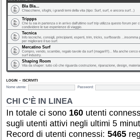
Bla Bla...
Chiacchiere, sfoghi, i grandi temi della vita (tipo: Surf, surf, e ancora surf...)
Trippps
Che tu sia in partenza o in arrivo dall'ultimo surf trip utilizza questo forum per 
condividere le tue esperienze di viaggio.
Tecnica
Info tecniche, consigli, principianti, esperti, trim, tricks, surfboards ...insomma 
per migliorare il tuo surf.
Mercatino Surf
Compro, vendo, scambio, regalo tavole da surf (magari!!!)... Ma anche cerco e 
surf industry.
Shaping Room
Vita da shaper: tutto ciò che riguarda costruzione, riparazione, design, material
LOGIN
•
ISCRIVITI
Nome utente:
Password:
CHI C’È IN LINEA
In totale ci sono
160
utenti connessi 
sugli utenti attivi negli ultimi 5 minut
Record di utenti connessi:
5465
reg