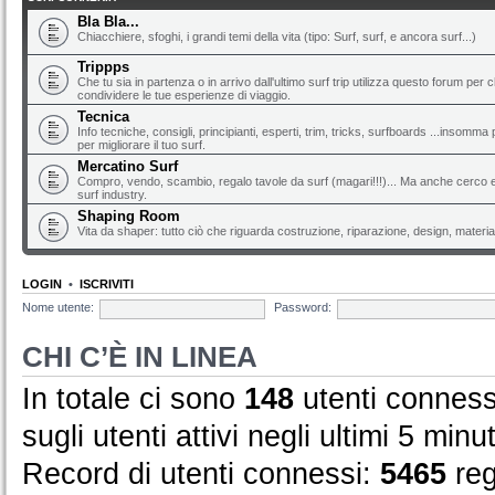
Bla Bla...
Chiacchiere, sfoghi, i grandi temi della vita (tipo: Surf, surf, e ancora surf...)
Trippps
Che tu sia in partenza o in arrivo dall'ultimo surf trip utilizza questo forum per 
condividere le tue esperienze di viaggio.
Tecnica
Info tecniche, consigli, principianti, esperti, trim, tricks, surfboards ...insomma 
per migliorare il tuo surf.
Mercatino Surf
Compro, vendo, scambio, regalo tavole da surf (magari!!!)... Ma anche cerco e 
surf industry.
Shaping Room
Vita da shaper: tutto ciò che riguarda costruzione, riparazione, design, material
LOGIN
•
ISCRIVITI
Nome utente:
Password:
CHI C’È IN LINEA
In totale ci sono
148
utenti connessi
sugli utenti attivi negli ultimi 5 minut
Record di utenti connessi:
5465
reg