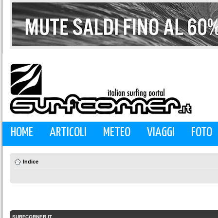
HOME
ARTICOLI
METEO
VIAGGI
FOTO
Indice
SURFCORNER.IT