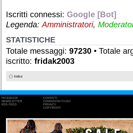
Iscritti connessi:
Google [Bot]
Legenda:
Amministratori
,
Moderator
STATISTICHE
Totale messaggi:
97230
• Totale a
iscritto:
fridak2003
Indice
FACEBOOK
CONTATTI
NEWSLETTER
CONDIZIONI D'USO
RSS FEED
PRIVACY
COPYRIGHT