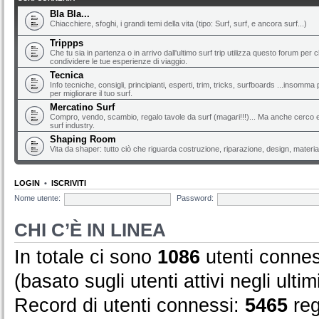
Bla Bla...
Chiacchiere, sfoghi, i grandi temi della vita (tipo: Surf, surf, e ancora surf...)
Trippps
Che tu sia in partenza o in arrivo dall'ultimo surf trip utilizza questo forum per 
condividere le tue esperienze di viaggio.
Tecnica
Info tecniche, consigli, principianti, esperti, trim, tricks, surfboards ...insomma 
per migliorare il tuo surf.
Mercatino Surf
Compro, vendo, scambio, regalo tavole da surf (magari!!!)... Ma anche cerco e 
surf industry.
Shaping Room
Vita da shaper: tutto ciò che riguarda costruzione, riparazione, design, material
LOGIN
•
ISCRIVITI
Nome utente:
Password:
CHI C’È IN LINEA
In totale ci sono
1086
utenti conness
(basato sugli utenti attivi negli ultim
Record di utenti connessi:
5465
reg