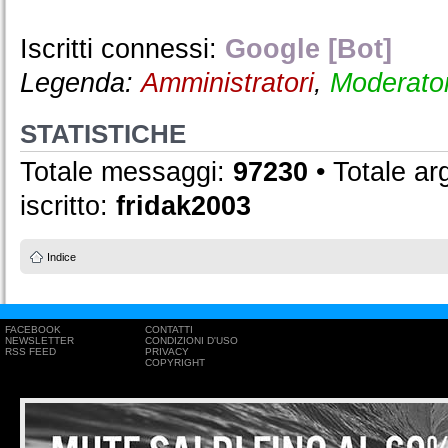
Iscritti connessi:
Google [Bot]
Legenda:
Amministratori
,
Moderator
STATISTICHE
Totale messaggi:
97230
• Totale a
iscritto:
fridak2003
Indice
FACEBOOK
CONTATTI
NEWSLETTER
CONDIZIONI D'USO
RSS FEED
PRIVACY
COPYRIGHT