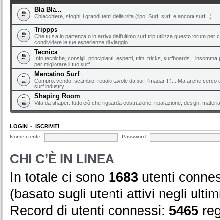
Bla Bla...
Chiacchiere, sfoghi, i grandi temi della vita (tipo: Surf, surf, e ancora surf...)
Trippps
Che tu sia in partenza o in arrivo dall'ultimo surf trip utilizza questo forum per 
condividere le tue esperienze di viaggio.
Tecnica
Info tecniche, consigli, principianti, esperti, trim, tricks, surfboards ...insomma 
per migliorare il tuo surf.
Mercatino Surf
Compro, vendo, scambio, regalo tavole da surf (magari!!!)... Ma anche cerco e 
surf industry.
Shaping Room
Vita da shaper: tutto ciò che riguarda costruzione, riparazione, design, material
LOGIN
•
ISCRIVITI
Nome utente:
Password:
CHI C’È IN LINEA
In totale ci sono
1683
utenti conness
(basato sugli utenti attivi negli ultim
Record di utenti connessi:
5465
reg