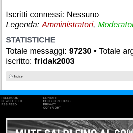
Iscritti connessi: Nessuno
Legenda:
Amministratori
,
Moderator
STATISTICHE
Totale messaggi:
97230
• Totale a
iscritto:
fridak2003
Indice
FACEBOOK
CONTATTI
NEWSLETTER
CONDIZIONI D'USO
RSS FEED
PRIVACY
COPYRIGHT