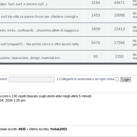
d
3184
44671
(tipo: Surf, surf, e ancora surf...)
sa
d
1453
10098
o surf trip utilizza questo forum per chiedere consigli o
ma
d
1609
22413
i, trim, tricks, surfboards ...insomma pillole di saggezza
ma
d
5470
17588
urf (magari!!!)... Ma anche cerco e offro lavoro nella
gi
d
93
1350
uzione, riparazione, design, materiali ecc..
ma
word:
|
Collegami in automatico ad ogni visita
costi e 130 ospiti (basato sugli utenti attivi negli ultimi 5 minuti)
 04, 2026 1:25 pm
otale iscritti:
4935
• Ultimo iscritto:
fridak2003