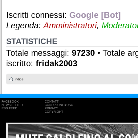
Iscritti connessi:
Google [Bot]
Legenda:
Amministratori
,
Moderator
STATISTICHE
Totale messaggi:
97230
• Totale a
iscritto:
fridak2003
Indice
FACEBOOK
CONTATTI
NEWSLETTER
CONDIZIONI D'USO
RSS FEED
PRIVACY
COPYRIGHT