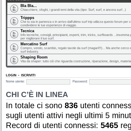
Bla Bla...
Chiacchiere, sfoghi, i grandi temi della vita (tipo: Surf, surf, e ancora surf...)
Trippps
Che tu sia in partenza o in arrivo dall'ultimo surf trip utilizza questo forum per 
condividere le tue esperienze di viaggio.
Tecnica
Info tecniche, consigli, principianti, esperti, trim, tricks, surfboards ...insomma 
per migliorare il tuo surf.
Mercatino Surf
Compro, vendo, scambio, regalo tavole da surf (magari!!!)... Ma anche cerco e 
surf industry.
Shaping Room
Vita da shaper: tutto ciò che riguarda costruzione, riparazione, design, material
LOGIN
•
ISCRIVITI
Nome utente:
Password:
CHI C’È IN LINEA
In totale ci sono
836
utenti connessi
sugli utenti attivi negli ultimi 5 minut
Record di utenti connessi:
5465
reg