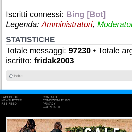
Iscritti connessi:
Bing [Bot]
Legenda:
Amministratori
,
Moderator
STATISTICHE
Totale messaggi:
97230
• Totale a
iscritto:
fridak2003
Indice
FACEBOOK
CONTATTI
NEWSLETTER
CONDIZIONI D'USO
RSS FEED
PRIVACY
COPYRIGHT