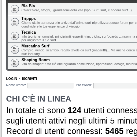
Bla Bla...
Chiacchiere, sfoghi, i grandi temi della vita (tipo: Surf, surf, e ancora surf...)
Trippps
Che tu sia in partenza o in arrivo dall'ultimo surf trip utilizza questo forum per 
condividere le tue esperienze di viaggio.
Tecnica
Info tecniche, consigli, principianti, esperti, trim, tricks, surfboards ...insomma 
per migliorare il tuo surf.
Mercatino Surf
Compro, vendo, scambio, regalo tavole da surf (magari!!!)... Ma anche cerco e 
surf industry.
Shaping Room
Vita da shaper: tutto ciò che riguarda costruzione, riparazione, design, material
LOGIN
•
ISCRIVITI
Nome utente:
Password:
CHI C’È IN LINEA
In totale ci sono
124
utenti connessi
sugli utenti attivi negli ultimi 5 minut
Record di utenti connessi:
5465
reg