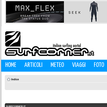
HOME
ARTICOLI
METEO
VIAGGI
FOTO
Indice
SURFCORNER.IT