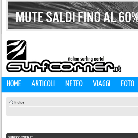
HOME
ARTICOLI
METEO
VIAGGI
FOTO
Indice
SURFCORNER.IT