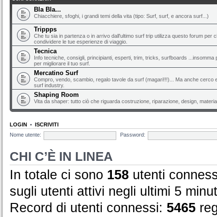
Bla Bla...
Chiacchiere, sfoghi, i grandi temi della vita (tipo: Surf, surf, e ancora surf...)
Trippps
Che tu sia in partenza o in arrivo dall'ultimo surf trip utilizza questo forum per 
condividere le tue esperienze di viaggio.
Tecnica
Info tecniche, consigli, principianti, esperti, trim, tricks, surfboards ...insomma 
per migliorare il tuo surf.
Mercatino Surf
Compro, vendo, scambio, regalo tavole da surf (magari!!!)... Ma anche cerco e 
surf industry.
Shaping Room
Vita da shaper: tutto ciò che riguarda costruzione, riparazione, design, material
LOGIN
•
ISCRIVITI
Nome utente:
Password:
CHI C’È IN LINEA
In totale ci sono
158
utenti connessi
sugli utenti attivi negli ultimi 5 minut
Record di utenti connessi:
5465
reg