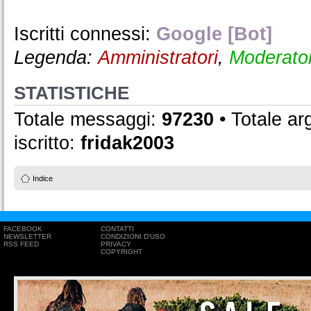
Iscritti connessi:
Google [Bot]
Legenda:
Amministratori
,
Moderator
STATISTICHE
Totale messaggi:
97230
• Totale a
iscritto:
fridak2003
Indice
FACEBOOK
CONTATTI
NEWSLETTER
CONDIZIONI D'USO
RSS FEED
PRIVACY
COPYRIGHT