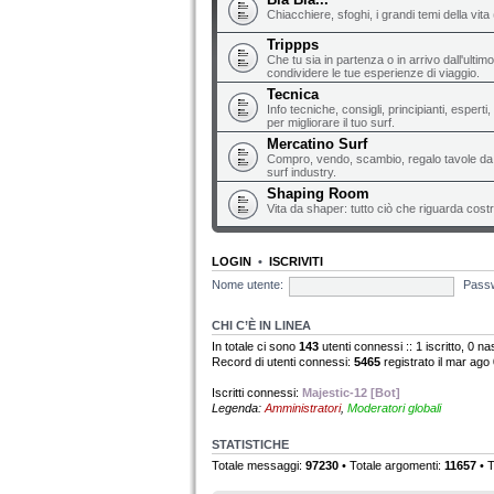
Chiacchiere, sfoghi, i grandi temi della vita 
Trippps
Che tu sia in partenza o in arrivo dall'ultim
condividere le tue esperienze di viaggio.
Tecnica
Info tecniche, consigli, principianti, espert
per migliorare il tuo surf.
Mercatino Surf
Compro, vendo, scambio, regalo tavole da s
surf industry.
Shaping Room
Vita da shaper: tutto ciò che riguarda costr
LOGIN
•
ISCRIVITI
Nome utente:
Pass
CHI C’È IN LINEA
In totale ci sono
143
utenti connessi :: 1 iscritto, 0 nas
Record di utenti connessi:
5465
registrato il mar ago
Iscritti connessi:
Majestic-12 [Bot]
Legenda:
Amministratori
,
Moderatori globali
STATISTICHE
Totale messaggi:
97230
• Totale argomenti:
11657
• T