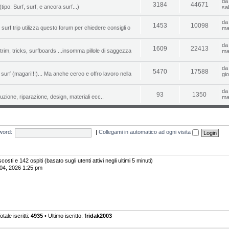
d
3184
44671
(tipo: Surf, surf, e ancora surf...)
sa
d
1453
10098
o surf trip utilizza questo forum per chiedere consigli o
ma
d
1609
22413
i, trim, tricks, surfboards ...insomma pillole di saggezza
ma
d
5470
17588
urf (magari!!!)... Ma anche cerco e offro lavoro nella
gi
d
93
1350
uzione, riparazione, design, materiali ecc..
ma
word:
|
Collegami in automatico ad ogni visita
costi e 142 ospiti (basato sugli utenti attivi negli ultimi 5 minuti)
 04, 2026 1:25 pm
otale iscritti:
4935
• Ultimo iscritto:
fridak2003