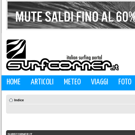
HOME
ARTICOLI
METEO
VIAGGI
FOTO
Indice
SURFCORNER.IT