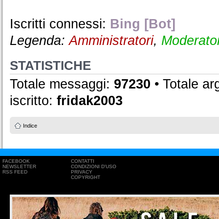
Iscritti connessi:
Bing [Bot]
Legenda:
Amministratori
,
Moderator
STATISTICHE
Totale messaggi:
97230
• Totale a
iscritto:
fridak2003
Indice
FACEBOOK
CONTATTI
NEWSLETTER
CONDIZIONI D'USO
RSS FEED
PRIVACY
COPYRIGHT