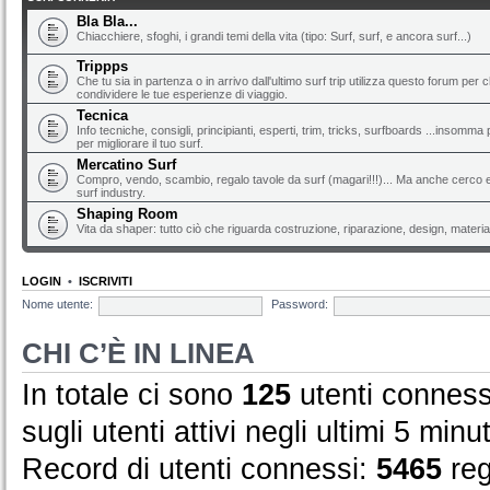
Bla Bla...
Chiacchiere, sfoghi, i grandi temi della vita (tipo: Surf, surf, e ancora surf...)
Trippps
Che tu sia in partenza o in arrivo dall'ultimo surf trip utilizza questo forum per 
condividere le tue esperienze di viaggio.
Tecnica
Info tecniche, consigli, principianti, esperti, trim, tricks, surfboards ...insomma 
per migliorare il tuo surf.
Mercatino Surf
Compro, vendo, scambio, regalo tavole da surf (magari!!!)... Ma anche cerco e 
surf industry.
Shaping Room
Vita da shaper: tutto ciò che riguarda costruzione, riparazione, design, material
LOGIN
•
ISCRIVITI
Nome utente:
Password:
CHI C’È IN LINEA
In totale ci sono
125
utenti connessi
sugli utenti attivi negli ultimi 5 minut
Record di utenti connessi:
5465
reg