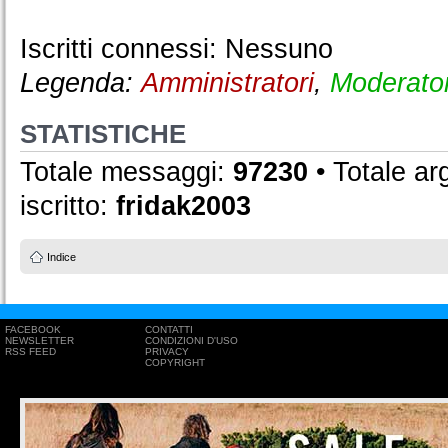
Iscritti connessi: Nessuno
Legenda:
Amministratori
,
Moderator
STATISTICHE
Totale messaggi:
97230
• Totale a
iscritto:
fridak2003
Indice
FACEBOOK
CONTATTI
NEWSLETTER
CONDIZIONI D'USO
RSS FEED
PRIVACY
COPYRIGHT