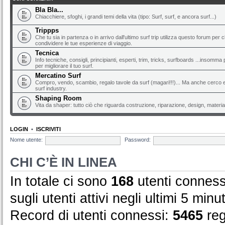
Bla Bla...
Chiacchiere, sfoghi, i grandi temi della vita (tipo: Surf, surf, e ancora surf...)
Trippps
Che tu sia in partenza o in arrivo dall'ultimo surf trip utilizza questo forum per 
condividere le tue esperienze di viaggio.
Tecnica
Info tecniche, consigli, principianti, esperti, trim, tricks, surfboards ...insomma 
per migliorare il tuo surf.
Mercatino Surf
Compro, vendo, scambio, regalo tavole da surf (magari!!!)... Ma anche cerco e 
surf industry.
Shaping Room
Vita da shaper: tutto ciò che riguarda costruzione, riparazione, design, material
LOGIN
•
ISCRIVITI
Nome utente:
Password:
CHI C’È IN LINEA
In totale ci sono
168
utenti connessi 
sugli utenti attivi negli ultimi 5 minut
Record di utenti connessi:
5465
reg