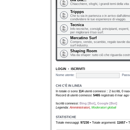
Chiacchiere, sfoghi, i grandi temi della vita 
Trippps
Che tu sia in partenza o in arrivo dall'ultim
condividere le tue esperienze di viaggio.
Tecnica
Info tecniche, consigli, principianti, espert
per migliorare il tuo surf.
Mercatino Surf
Compro, vendo, scambio, regalo tavole da s
surf industry.
Shaping Room
Vita da shaper: tutto ciò che riguarda costr
LOGIN
•
ISCRIVITI
Nome utente:
Pass
CHI C’È IN LINEA
In totale ci sono
114
utenti connessi :: 2 iscritti, 0 nasc
Record di utenti connessi:
5465
registrato il mar ago
Iscritti connessi:
Bing [Bot]
,
Google [Bot]
Legenda:
Amministratori
,
Moderatori globali
STATISTICHE
Totale messaggi:
97230
• Totale argomenti:
11657
• T