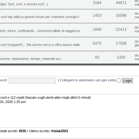
d
3184
44671
(tipo: Surf, surf, e ancora surf...)
sa
d
1453
10098
o surf trip utilizza questo forum per chiedere consigli o
ma
d
1609
22413
i, trim, tricks, surfboards ...insomma pillole di saggezza
ma
d
5470
17588
urf (magari!!!)... Ma anche cerco e offro lavoro nella
gi
d
93
1350
uzione, riparazione, design, materiali ecc..
ma
word:
|
Collegami in automatico ad ogni visita
osti e 112 ospiti (basato sugli utenti attivi negli ultimi 5 minuti)
 04, 2026 1:25 pm
otale iscritti:
4935
• Ultimo iscritto:
fridak2003