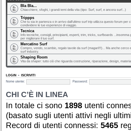
Bla Bla...
Chiacchiere, sfoghi, i grandi temi della vita (tipo: Surf, surf, e ancora surf...)
Trippps
Che tu sia in partenza o in arrivo dall'ultimo surf trip utilizza questo forum per 
condividere le tue esperienze di viaggio.
Tecnica
Info tecniche, consigli, principianti, esperti, trim, tricks, surfboards ...insomma 
per migliorare il tuo surf.
Mercatino Surf
Compro, vendo, scambio, regalo tavole da surf (magari!!!)... Ma anche cerco e 
surf industry.
Shaping Room
Vita da shaper: tutto ciò che riguarda costruzione, riparazione, design, material
LOGIN
•
ISCRIVITI
Nome utente:
Password:
CHI C’È IN LINEA
In totale ci sono
1898
utenti conness
(basato sugli utenti attivi negli ultim
Record di utenti connessi:
5465
reg