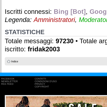
Iscritti connessi:
Bing [Bot]
,
Googl
Legenda:
Amministratori
,
Moderator
STATISTICHE
Totale messaggi:
97230
• Totale a
iscritto:
fridak2003
Indice
FACEBOOK
CONTATTI
NEWSLETTER
CONDIZIONI D'USO
RSS FEED
PRIVACY
COPYRIGHT