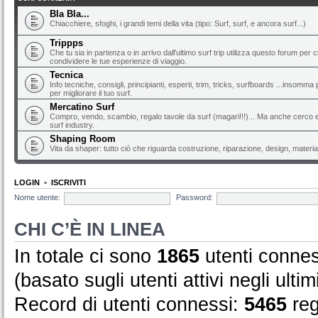
Bla Bla...
Chiacchiere, sfoghi, i grandi temi della vita (tipo: Surf, surf, e ancora surf...)
Trippps
Che tu sia in partenza o in arrivo dall'ultimo surf trip utilizza questo forum per 
condividere le tue esperienze di viaggio.
Tecnica
Info tecniche, consigli, principianti, esperti, trim, tricks, surfboards ...insomma 
per migliorare il tuo surf.
Mercatino Surf
Compro, vendo, scambio, regalo tavole da surf (magari!!!)... Ma anche cerco e 
surf industry.
Shaping Room
Vita da shaper: tutto ciò che riguarda costruzione, riparazione, design, material
LOGIN
•
ISCRIVITI
Nome utente:
Password:
CHI C’È IN LINEA
In totale ci sono
1865
utenti conness
(basato sugli utenti attivi negli ultim
Record di utenti connessi:
5465
reg