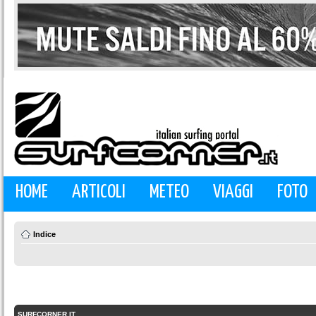
HOME
ARTICOLI
METEO
VIAGGI
FOTO
Indice
SURFCORNER.IT