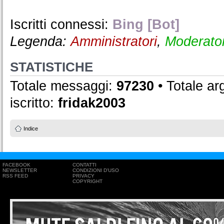
Iscritti connessi:
Bing [Bot]
Legenda:
Amministratori
,
Moderator
STATISTICHE
Totale messaggi:
97230
• Totale a
iscritto:
fridak2003
Indice
FACEBOOK
CONTATTI
NEWSLETTER
CONDIZIONI D'USO
RSS FEED
PRIVACY
COPYRIGHT