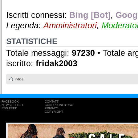
Iscritti connessi:
Bing [Bot]
,
Googl
Legenda:
Amministratori
,
Moderator
STATISTICHE
Totale messaggi:
97230
• Totale a
iscritto:
fridak2003
Indice
FACEBOOK
CONTATTI
NEWSLETTER
CONDIZIONI D'USO
RSS FEED
PRIVACY
COPYRIGHT