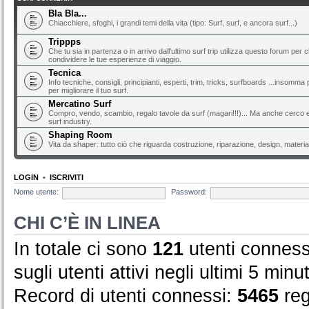
Bla Bla...
Chiacchiere, sfoghi, i grandi temi della vita (tipo: Surf, surf, e ancora surf...)
Trippps
Che tu sia in partenza o in arrivo dall'ultimo surf trip utilizza questo forum per 
condividere le tue esperienze di viaggio.
Tecnica
Info tecniche, consigli, principianti, esperti, trim, tricks, surfboards ...insomma 
per migliorare il tuo surf.
Mercatino Surf
Compro, vendo, scambio, regalo tavole da surf (magari!!!)... Ma anche cerco e 
surf industry.
Shaping Room
Vita da shaper: tutto ciò che riguarda costruzione, riparazione, design, material
LOGIN
•
ISCRIVITI
Nome utente:
Password:
CHI C’È IN LINEA
In totale ci sono
121
utenti connessi 
sugli utenti attivi negli ultimi 5 minut
Record di utenti connessi:
5465
reg