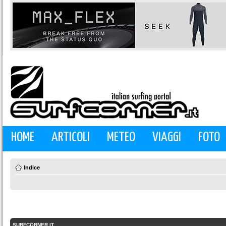
HOME
ARTICOLI
METEO
VIAGGI
FOTO
Indice
SURFCORNER.IT