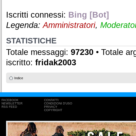
Iscritti connessi:
Bing [Bot]
Legenda:
Amministratori
,
Moderator
STATISTICHE
Totale messaggi:
97230
• Totale a
iscritto:
fridak2003
Indice
FACEBOOK
CONTATTI
NEWSLETTER
CONDIZIONI D'USO
RSS FEED
PRIVACY
COPYRIGHT