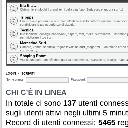
Bla Bla...
Chiacchiere, sfoghi, i grandi temi della vita (tipo: Surf, surf, e ancora surf...)
Trippps
Che tu sia in partenza o in arrivo dall'ultimo surf trip utilizza questo forum per 
condividere le tue esperienze di viaggio.
Tecnica
Info tecniche, consigli, principianti, esperti, trim, tricks, surfboards ...insomma 
per migliorare il tuo surf.
Mercatino Surf
Compro, vendo, scambio, regalo tavole da surf (magari!!!)... Ma anche cerco e 
surf industry.
Shaping Room
Vita da shaper: tutto ciò che riguarda costruzione, riparazione, design, material
LOGIN
•
ISCRIVITI
Nome utente:
Password:
CHI C’È IN LINEA
In totale ci sono
137
utenti connessi
sugli utenti attivi negli ultimi 5 minut
Record di utenti connessi:
5465
reg