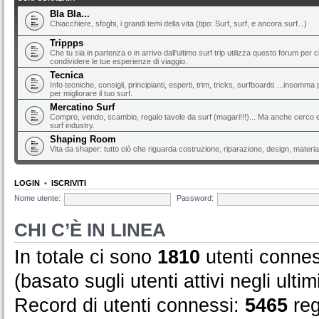
Bla Bla...
Chiacchiere, sfoghi, i grandi temi della vita (tipo: Surf, surf, e ancora surf...)
Trippps
Che tu sia in partenza o in arrivo dall'ultimo surf trip utilizza questo forum per 
condividere le tue esperienze di viaggio.
Tecnica
Info tecniche, consigli, principianti, esperti, trim, tricks, surfboards ...insomma 
per migliorare il tuo surf.
Mercatino Surf
Compro, vendo, scambio, regalo tavole da surf (magari!!!)... Ma anche cerco e 
surf industry.
Shaping Room
Vita da shaper: tutto ciò che riguarda costruzione, riparazione, design, material
LOGIN
•
ISCRIVITI
Nome utente:
Password:
CHI C’È IN LINEA
In totale ci sono
1810
utenti conness
(basato sugli utenti attivi negli ultim
Record di utenti connessi:
5465
reg