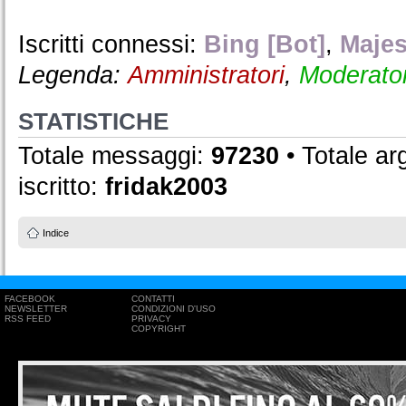
Iscritti connessi:
Bing [Bot]
,
Majes
Legenda:
Amministratori
,
Moderator
STATISTICHE
Totale messaggi:
97230
• Totale a
iscritto:
fridak2003
Indice
FACEBOOK
CONTATTI
NEWSLETTER
CONDIZIONI D'USO
RSS FEED
PRIVACY
COPYRIGHT