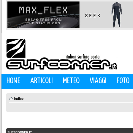
HOME
ARTICOLI
METEO
VIAGGI
FOTO
Indice
SURFCORNER.IT