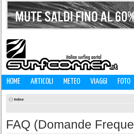
HOME
ARTICOLI
METEO
VIAGGI
FOTO
Indice
FAQ (Domande Frequen