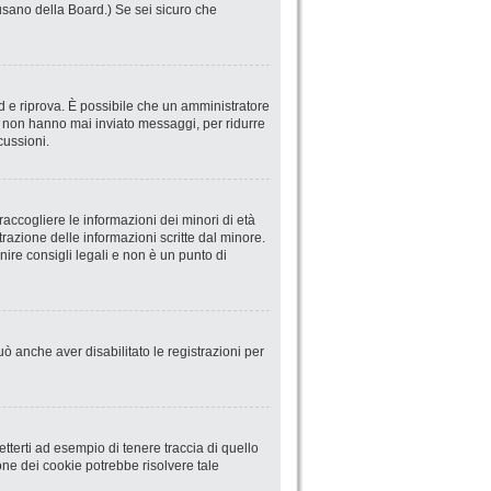
abusano della Board.) Se sei sicuro che
ord e riprova. È possibile che un amministratore
he non hanno mai inviato messaggi, per ridurre
cussioni.
accogliere le informazioni dei minori di età
trazione delle informazioni scritte dal minore.
ire consigli legali e non è un punto di
uò anche aver disabilitato le registrazioni per
terti ad esempio di tenere traccia di quello
ione dei cookie potrebbe risolvere tale