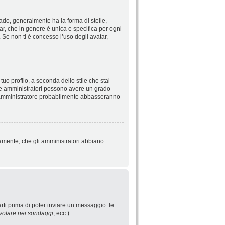
do, generalmente ha la forma di stelle,
tar, che in genere è unica e specifica per ogni
 Se non ti è concesso l’uso degli avatar,
uo profilo, a seconda dello stile che stai
ori e amministratori possono avere un grado
o l’amministratore probabilmente abbasseranno
iamente, che gli amministratori abbiano
rti prima di poter inviare un messaggio: le
votare nei sondaggi
, ecc.).