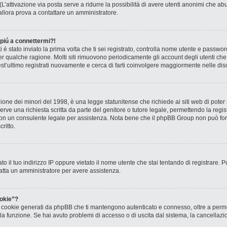
? (L’attivazione via posta serve a ridurre la possibilità di avere utenti anonimi che 
, allora prova a contattare un amministratore.
 piú a connettermi?!
ti è stato inviato la prima volta che ti sei registrato, controlla nome utente e passw
 per qualche ragione. Molti siti rimuovono periodicamente gli account degli utenti c
st’ultimo registrati nuovamente e cerca di farti coinvolgere maggiormente nelle dis
one dei minori del 1998, è una legge statunitense che richiede ai siti web di poter r
rve una richiesta scritta da parte del genitore o tutore legale, permettendo la regis
o con un consulente legale per assistenza. Nota bene che il phpBB Group non può forn
ritto.
to il tuo indirizzo IP oppure vietato il nome utente che stai tentando di registrare. P
ntatta un amministratore per avere assistenza.
okie”?
 i cookie generati da phpBB che ti mantengono autenticato e connesso, oltre a permet
o la funzione. Se hai avuto problemi di accesso o di uscita dal sistema, la cancellaz