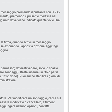
un messaggio premendo il pulsante con la «X»
rimento) premendo il pulsante
modifica
nel
giunto dove viene indicato quante volte l’hai
a la firma, quando scrivi un messaggio
i selezionando l’apposita opzione
Aggiungi
aggio).
 permesso) dovresti vedere, sotto lo spazio
are sondaggi). Basta inserire un titolo per il
i un’opzione
). Puoi anche stabilire i giorni di
ministratore.
atore. Per modificare un sondaggio, clicca sul
ssere modificato o cancellato, altrimenti
aggiungere ulteriori opzioni, contatta