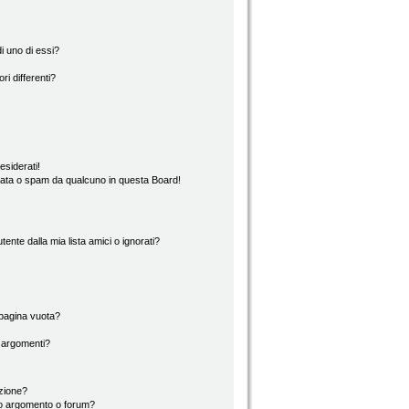
i uno di essi?
ri differenti?
esiderati!
rata o spam da qualcuno in questa Board!
nte dalla mia lista amici o ignorati?
 pagina vuota?
i argomenti?
izione?
to argomento o forum?