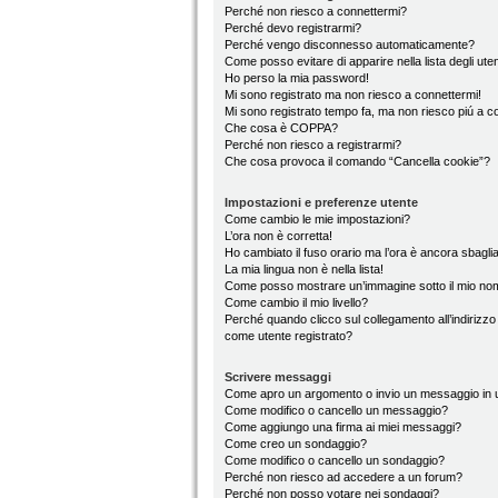
Perché non riesco a connettermi?
Perché devo registrarmi?
Perché vengo disconnesso automaticamente?
Come posso evitare di apparire nella lista degli utent
Ho perso la mia password!
Mi sono registrato ma non riesco a connettermi!
Mi sono registrato tempo fa, ma non riesco piú a c
Che cosa è COPPA?
Perché non riesco a registrarmi?
Che cosa provoca il comando “Cancella cookie”?
Impostazioni e preferenze utente
Come cambio le mie impostazioni?
L’ora non è corretta!
Ho cambiato il fuso orario ma l’ora è ancora sbaglia
La mia lingua non è nella lista!
Come posso mostrare un’immagine sotto il mio no
Come cambio il mio livello?
Perché quando clicco sul collegamento all’indirizzo
come utente registrato?
Scrivere messaggi
Come apro un argomento o invio un messaggio in 
Come modifico o cancello un messaggio?
Come aggiungo una firma ai miei messaggi?
Come creo un sondaggio?
Come modifico o cancello un sondaggio?
Perché non riesco ad accedere a un forum?
Perché non posso votare nei sondaggi?