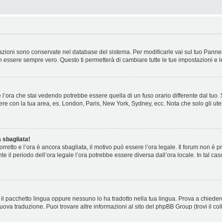
stazioni sono conservate nel database del sistema. Per modificarle vai sul tuo Panne
essere sempre vero. Questo ti permetterà di cambiare tutte le tue impostazioni e l
l’ora che stai vedendo potrebbe essere quella di un fuso orario differente dal tuo.
cidere con la tua area, es. London, Paris, New York, Sydney, ecc. Nota che solo gli ute
 sbagliata!
corretto e l’ora è ancora sbagliata, il motivo può essere l’ora legale. Il forum non è
nte il periodo dell’ora legale l’ora potrebbe essere diversa dall’ora locale. In tal ca
il pacchetto lingua oppure nessuno lo ha tradotto nella tua lingua. Prova a chiedere
nuova traduzione. Puoi trovare altre informazioni al sito del phpBB Group (trovi il c