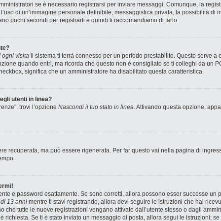
ministratori se è necessario registrarsi per inviare messaggi. Comunque, la registr
e l’uso di un’immagine personale definibile, messaggistica privata, la possibilità di
stano pochi secondi per registrarti e quindi ti raccomandiamo di farlo.
te?
ogni visita
il sistema ti terrà connesso per un periodo prestabilito. Questo serve a
zione quando entri, ma ricorda che questo non è consigliato se ti colleghi da un PC 
 checkbox, significa che un amministratore ha disabilitato questa caratteristica.
gli utenti in linea?
renze”, trovi l’opzione
Nascondi il tuo stato in linea
. Attivando questa opzione, appar
e recuperata, ma può essere rigenerata. Per far questo vai nella pagina di ingres
tempo.
ermi!
utente e password esattamente. Se sono corretti, allora possono esser successe un pa
di 13 anni
mentre ti stavi registrando, allora devi seguire le istruzioni che hai ricev
no che tutte le nuove registrazioni vengano attivate dall’utente stesso o dagli ammin
ne è richiesta. Se ti è stato inviato un messaggio di posta, allora segui le istruzioni;