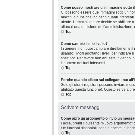
Come posso mostrare un’immagine sotto il
Ci possono essere due immagini sotto un nome
blocchi o punti che indicano quanti interventi
utente. L’amministratore decide se abilitare o
allora è una decisione dell’amministrazione, 
Top
Come cambio il mio livello?
In genere, non puoi cambiare direttamente il n
usando). Molti adottano i livelli per indicare 
specifico. Per favore non abusare inviando in
il numero dei tuoi interventi.
Top
Perché quando clicco sul collegamento all’i
Solo gli utenti registrati possono inviare mes
abilitato questa funzione). Questo serve a pre
Top
Scrivere messaggi
Come apro un argomento o invio un messag
Facile, premi il pulsante “Nuovo argomento” p
tue funzioni disponibili sono elencate in fond
Top