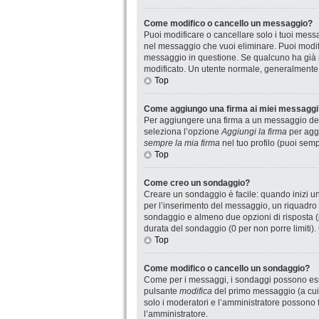
Come modifico o cancello un messaggio?
Puoi modificare o cancellare solo i tuoi mes
nel messaggio che vuoi eliminare. Puoi modif
messaggio in questione. Se qualcuno ha già ri
modificato. Un utente normale, generalmente
Top
Come aggiungo una firma ai miei messaggi
Per aggiungere una firma a un messaggio devi
seleziona l’opzione
Aggiungi la firma
per aggi
sempre la mia firma
nel tuo profilo (puoi sem
Top
Come creo un sondaggio?
Creare un sondaggio è facile: quando inizi u
per l’inserimento del messaggio, un riquadro 
sondaggio e almeno due opzioni di risposta (pe
durata del sondaggio (0 per non porre limiti).
Top
Come modifico o cancello un sondaggio?
Come per i messaggi, i sondaggi possono essere
pulsante
modifica
del primo messaggio (a cui 
solo i moderatori e l’amministratore possono f
l’amministratore.