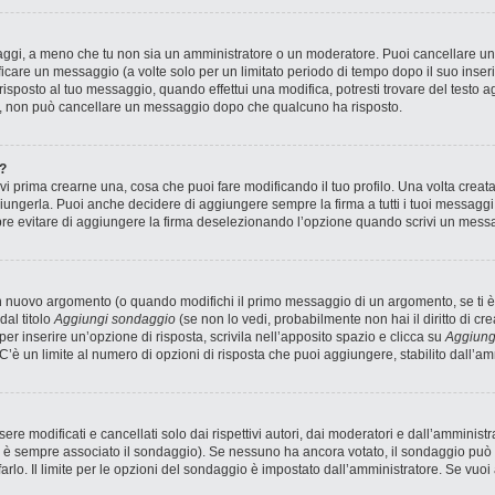
saggi, a meno che tu non sia un amministratore o un moderatore. Puoi cancellare 
icare un messaggio (a volte solo per un limitato periodo di tempo dopo il suo inse
sposto al tuo messaggio, quando effettui una modifica, potresti trovare del testo ag
, non può cancellare un messaggio dopo che qualcuno ha risposto.
?
 prima crearne una, cosa che puoi fare modificando il tuo profilo. Una volta creat
ungerla. Puoi anche decidere di aggiungere sempre la firma a tutti i tuoi messagg
pre evitare di aggiungere la firma deselezionando l’opzione quando scrivi un mess
n nuovo argomento (o quando modifichi il primo messaggio di un argomento, se ti è
dal titolo
Aggiungi sondaggio
(se non lo vedi, probabilmente non hai il diritto di cre
r inserire un’opzione di risposta, scrivila nell’apposito spazio e clicca su
Aggiung
 C’è un limite al numero di opzioni di risposta che puoi aggiungere, stabilito dall’am
 modificati e cancellati solo dai rispettivi autori, dai moderatori e dall’amministr
è sempre associato il sondaggio). Se nessuno ha ancora votato, il sondaggio può e
arlo. Il limite per le opzioni del sondaggio è impostato dall’amministratore. Se vuoi 