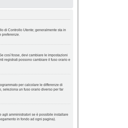
llo di Controllo Utente; generalmente sta in
e preferenze.
 Se cosí fosse, devi cambiare le impostazioni
nti registrati possono cambiare il fuso orario e
 programmato per calcolare le differenze di
so, seleziona un fuso orario diverso per far
 agli amministratori se è possibile installare
ollegamento in fondo ad ogni pagina).