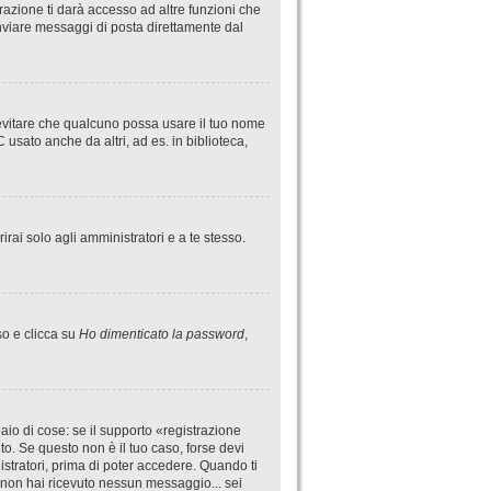
azione ti darà accesso ad altre funzioni che
 inviare messaggi di posta direttamente dal
 evitare che qualcuno possa usare il tuo nome
usato anche da altri, ad es. in biblioteca,
irai solo agli amministratori e a te stesso.
so e clicca su
Ho dimenticato la password
,
io di cose: se il supporto «registrazione
uto. Se questo non è il tuo caso, forse devi
istratori, prima di poter accedere. Quando ti
 se non hai ricevuto nessun messaggio... sei