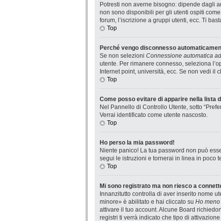
Potresti non averne bisogno: dipende dagli am
non sono disponibili per gli utenti ospiti com
forum, l’iscrizione a gruppi utenti, ecc. Ti ba
Top
Perché vengo disconnesso automaticamen
Se non selezioni
Connessione automatica ad 
utente. Per rimanere connesso, seleziona l’op
Internet point, università, ecc. Se non vedi il
Top
Come posso evitare di apparire nella lista de
Nel Pannello di Controllo Utente, sotto “Prefe
Verrai identificato come utente nascosto.
Top
Ho perso la mia password!
Niente panico! La tua password non può esser
segui le istruzioni e tornerai in linea in poco 
Top
Mi sono registrato ma non riesco a connett
Innanzitutto controlla di aver inserito nome 
minore» è abilitato e hai cliccato su
Ho meno 
attivare il tuo account. Alcune Board richiedo
registri ti verrà indicato che tipo di attivazio