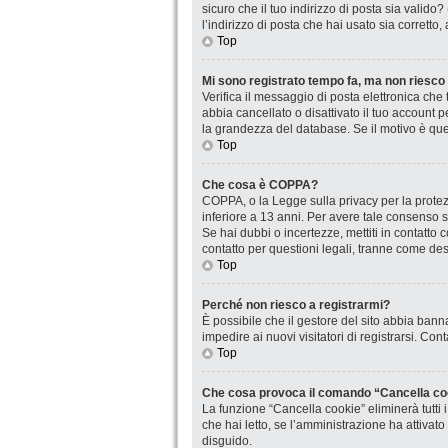
sicuro che il tuo indirizzo di posta sia valido
l’indirizzo di posta che hai usato sia corretto
Top
Mi sono registrato tempo fa, ma non riesco
Verifica il messaggio di posta elettronica che 
abbia cancellato o disattivato il tuo account
la grandezza del database. Se il motivo è que
Top
Che cosa è COPPA?
COPPA, o la Legge sulla privacy per la protezi
inferiore a 13 anni. Per avere tale consenso se
Se hai dubbi o incertezze, mettiti in contatt
contatto per questioni legali, tranne come desc
Top
Perché non riesco a registrarmi?
È possibile che il gestore del sito abbia banna
impedire ai nuovi visitatori di registrarsi. Co
Top
Che cosa provoca il comando “Cancella co
La funzione “Cancella cookie” eliminerà tutti
che hai letto, se l’amministrazione ha attivat
disguido.