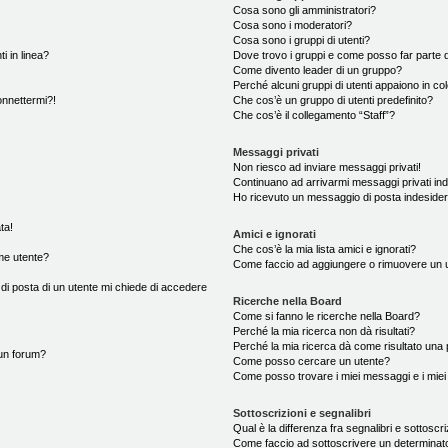
Cosa sono gli amministratori?
Cosa sono i moderatori?
Cosa sono i gruppi di utenti?
i in linea?
Dove trovo i gruppi e come posso far parte d
Come divento leader di un gruppo?
Perché alcuni gruppi di utenti appaiono in colo
onnettermi?!
Che cos’è un gruppo di utenti predefinito?
Che cos’è il collegamento “Staff”?
Messaggi privati
Non riesco ad inviare messaggi privati!
Continuano ad arrivarmi messaggi privati ind
Ho ricevuto un messaggio di posta indeside
ta!
Amici e ignorati
Che cos’è la mia lista amici e ignorati?
me utente?
Come faccio ad aggiungere o rimuovere un ute
 di posta di un utente mi chiede di accedere
Ricerche nella Board
Come si fanno le ricerche nella Board?
Perché la mia ricerca non dà risultati?
Perché la mia ricerca dà come risultato una
un forum?
Come posso cercare un utente?
Come posso trovare i miei messaggi e i mie
Sottoscrizioni e segnalibri
Qual è la differenza fra segnalibri e sottoscr
Come faccio ad sottoscrivere un determina