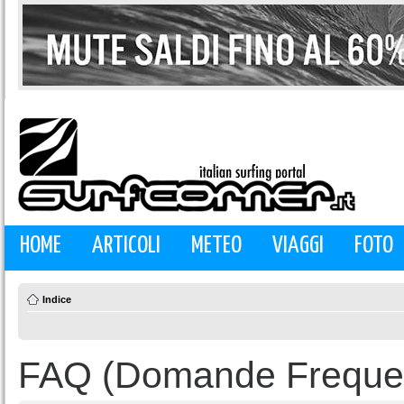
HOME
ARTICOLI
METEO
VIAGGI
FOTO
Indice
FAQ (Domande Frequen