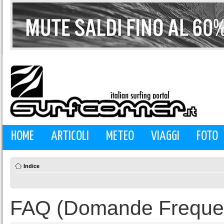
HOME
ARTICOLI
METEO
VIAGGI
FOTO
Indice
FAQ (Domande Frequen