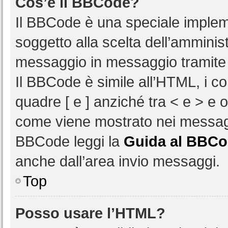
Cos’è il BBCode?
Il BBCode è una speciale impleme
soggetto alla scelta dell’amminist
messaggio in messaggio tramite 
Il BBCode è simile all’HTML, i c
quadre [ e ] anziché tra < e > e 
come viene mostrato nei messagg
BBCode leggi la
Guida al BBC
anche dall’area invio messaggi.
Top
Posso usare l’HTML?