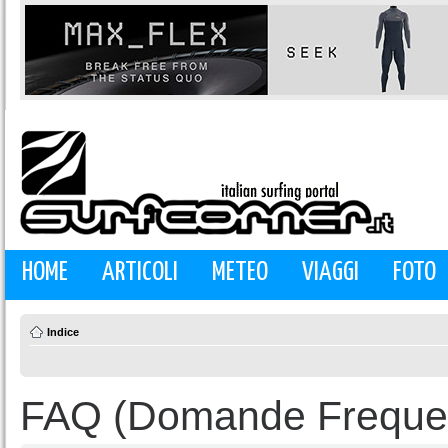
HOME
ARTICOLI
METEO
VIAGGI
FOTO
Indice
FAQ (Domande Frequen