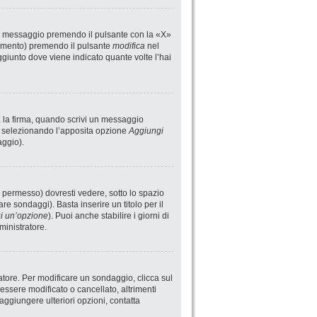
un messaggio premendo il pulsante con la «X»
rimento) premendo il pulsante
modifica
nel
giunto dove viene indicato quante volte l’hai
a la firma, quando scrivi un messaggio
i selezionando l’apposita opzione
Aggiungi
aggio).
 permesso) dovresti vedere, sotto lo spazio
are sondaggi). Basta inserire un titolo per il
i un’opzione
). Puoi anche stabilire i giorni di
ministratore.
atore. Per modificare un sondaggio, clicca sul
ssere modificato o cancellato, altrimenti
aggiungere ulteriori opzioni, contatta