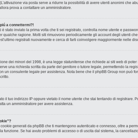
? (L’attivazione via posta serve a ridurre la possibilità di avere utenti anonimi che 
, allora prova a contattare un amministratore.
 piú a connettermi?!
ti è stato inviato la prima volta che ti sei registrato, controlla nome utente e passw
 per qualche ragione. Molti siti rimuovono periodicamente gli account degli utenti c
st’ultimo registrati nuovamente e cerca di farti coinvolgere maggiormente nelle dis
one dei minori del 1998, è una legge statunitense che richiede ai siti web di poter r
rve una richiesta scritta da parte del genitore o tutore legale, permettendo la regis
o con un consulente legale per assistenza. Nota bene che il phpBB Group non può forn
ritto.
to il tuo indirizzo IP oppure vietato il nome utente che stai tentando di registrare. P
ntatta un amministratore per avere assistenza.
okie”?
 i cookie generati da phpBB che ti mantengono autenticato e connesso, oltre a permet
o la funzione. Se hai avuto problemi di accesso o di uscita dal sistema, la cancellaz