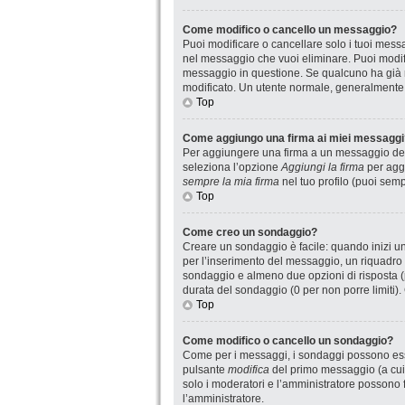
Come modifico o cancello un messaggio?
Puoi modificare o cancellare solo i tuoi mes
nel messaggio che vuoi eliminare. Puoi modif
messaggio in questione. Se qualcuno ha già ri
modificato. Un utente normale, generalmente
Top
Come aggiungo una firma ai miei messaggi
Per aggiungere una firma a un messaggio devi
seleziona l’opzione
Aggiungi la firma
per aggi
sempre la mia firma
nel tuo profilo (puoi sem
Top
Come creo un sondaggio?
Creare un sondaggio è facile: quando inizi u
per l’inserimento del messaggio, un riquadro 
sondaggio e almeno due opzioni di risposta (pe
durata del sondaggio (0 per non porre limiti).
Top
Come modifico o cancello un sondaggio?
Come per i messaggi, i sondaggi possono essere
pulsante
modifica
del primo messaggio (a cui 
solo i moderatori e l’amministratore possono f
l’amministratore.