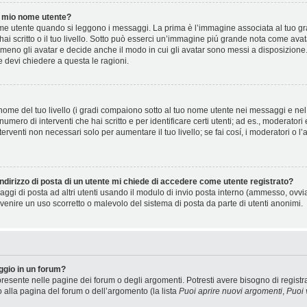
 mio nome utente?
 utente quando si leggono i messaggi. La prima è l’immagine associata al tuo gra
 hai scritto o il tuo livello. Sotto può esserci un’immagine piú grande nota come ava
 meno gli avatar e decide anche il modo in cui gli avatar sono messi a disposizione.
e devi chiedere a questa le ragioni.
ome del tuo livello (i gradi compaiono sotto al tuo nome utente nei messaggi e nel t
il numero di interventi che hai scritto e per identificare certi utenti; ad es., moderat
terventi non necessari solo per aumentare il tuo livello; se fai cosí, i moderatori 
ndirizzo di posta di un utente mi chiede di accedere come utente registrato?
saggi di posta ad altri utenti usando il modulo di invio posta interno (ammesso, ovv
venire un uso scorretto o malevolo del sistema di posta da parte di utenti anonimi.
gio in un forum?
resente nelle pagine dei forum o degli argomenti. Potresti avere bisogno di registra
o alla pagina del forum o dell’argomento (la lista
Puoi aprire nuovi argomenti
,
Puoi 