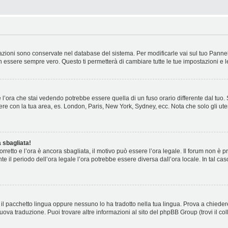
stazioni sono conservate nel database del sistema. Per modificarle vai sul tuo Panne
essere sempre vero. Questo ti permetterà di cambiare tutte le tue impostazioni e l
l’ora che stai vedendo potrebbe essere quella di un fuso orario differente dal tuo.
cidere con la tua area, es. London, Paris, New York, Sydney, ecc. Nota che solo gli ute
 sbagliata!
corretto e l’ora è ancora sbagliata, il motivo può essere l’ora legale. Il forum non è
nte il periodo dell’ora legale l’ora potrebbe essere diversa dall’ora locale. In tal ca
il pacchetto lingua oppure nessuno lo ha tradotto nella tua lingua. Prova a chiedere
nuova traduzione. Puoi trovare altre informazioni al sito del phpBB Group (trovi il c