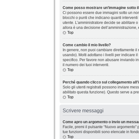
Come posso mostrare un’immagine sotto il
Ci possono essere due immagini sotto un nome
blocchi o punti che indicano quanti interventi
utente. L’amministratore decide se abilitare o
allora è una decisione dell’amministrazione, 
Top
Come cambio il mio livello?
In genere, non puoi cambiare direttamente il n
usando). Molti adottano i livelli per indicare 
specifico. Per favore non abusare inviando in
il numero dei tuoi interventi.
Top
Perché quando clicco sul collegamento all’i
Solo gli utenti registrati possono inviare mes
abilitato questa funzione). Questo serve a pre
Top
Scrivere messaggi
Come apro un argomento o invio un messag
Facile, premi il pulsante “Nuovo argomento” p
tue funzioni disponibili sono elencate in fond
Top