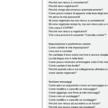
Perché non riesco a connettermi?
Perché devo registrarmi?
Perché vengo disconnesso automaticamente?
Come posso evitare di apparire nella lista degli utent
Ho perso la mia password!
Mi sono registrato ma non riesco a connettermi!
Mi sono registrato tempo fa, ma non riesco piú a c
Che cosa è COPPA?
Perché non riesco a registrarmi?
Che cosa provoca il comando “Cancella cookie”?
Impostazioni e preferenze utente
Come cambio le mie impostazioni?
L’ora non è corretta!
Ho cambiato il fuso orario ma l’ora è ancora sbaglia
La mia lingua non è nella lista!
Come posso mostrare un’immagine sotto il mio no
Come cambio il mio livello?
Perché quando clicco sul collegamento all’indirizzo
come utente registrato?
Scrivere messaggi
Come apro un argomento o invio un messaggio in 
Come modifico o cancello un messaggio?
Come aggiungo una firma ai miei messaggi?
Come creo un sondaggio?
Come modifico o cancello un sondaggio?
Perché non riesco ad accedere a un forum?
Perché non posso votare nei sondaggi?