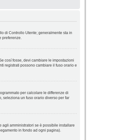
llo di Controllo Utente; generalmente sta in
e preferenze.
 Se cosí fosse, devi cambiare le impostazioni
nti registrati possono cambiare il fuso orario e
 programmato per calcolare le differenze di
so, seleziona un fuso orario diverso per far
 agli amministratori se è possibile installare
ollegamento in fondo ad ogni pagina).