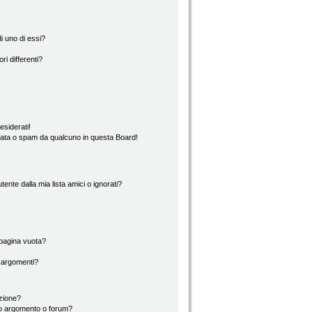
i uno di essi?
ri differenti?
esiderati!
rata o spam da qualcuno in questa Board!
nte dalla mia lista amici o ignorati?
 pagina vuota?
i argomenti?
izione?
to argomento o forum?