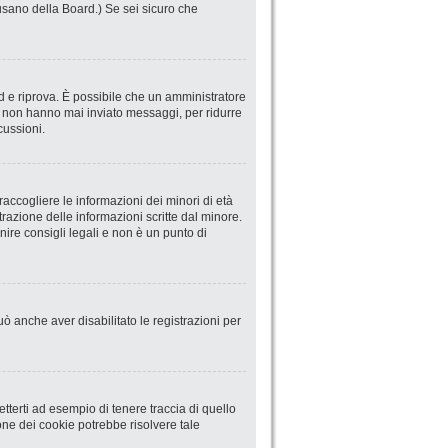
abusano della Board.) Se sei sicuro che
ord e riprova. È possibile che un amministratore
he non hanno mai inviato messaggi, per ridurre
cussioni.
accogliere le informazioni dei minori di età
trazione delle informazioni scritte dal minore.
ire consigli legali e non è un punto di
uò anche aver disabilitato le registrazioni per
terti ad esempio di tenere traccia di quello
ione dei cookie potrebbe risolvere tale