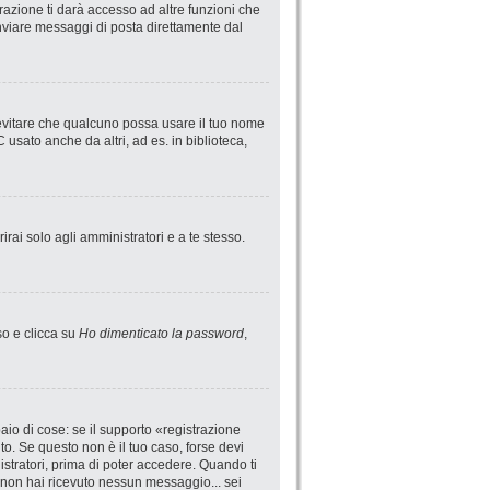
azione ti darà accesso ad altre funzioni che
 inviare messaggi di posta direttamente dal
 evitare che qualcuno possa usare il tuo nome
usato anche da altri, ad es. in biblioteca,
irai solo agli amministratori e a te stesso.
so e clicca su
Ho dimenticato la password
,
io di cose: se il supporto «registrazione
uto. Se questo non è il tuo caso, forse devi
istratori, prima di poter accedere. Quando ti
 se non hai ricevuto nessun messaggio... sei