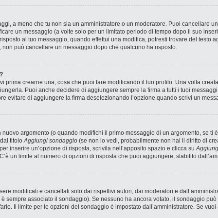
saggi, a meno che tu non sia un amministratore o un moderatore. Puoi cancellare 
icare un messaggio (a volte solo per un limitato periodo di tempo dopo il suo inse
sposto al tuo messaggio, quando effettui una modifica, potresti trovare del testo ag
, non può cancellare un messaggio dopo che qualcuno ha risposto.
?
 prima crearne una, cosa che puoi fare modificando il tuo profilo. Una volta creat
ungerla. Puoi anche decidere di aggiungere sempre la firma a tutti i tuoi messagg
pre evitare di aggiungere la firma deselezionando l’opzione quando scrivi un mess
n nuovo argomento (o quando modifichi il primo messaggio di un argomento, se ti è
dal titolo
Aggiungi sondaggio
(se non lo vedi, probabilmente non hai il diritto di cre
r inserire un’opzione di risposta, scrivila nell’apposito spazio e clicca su
Aggiung
 C’è un limite al numero di opzioni di risposta che puoi aggiungere, stabilito dall’am
 modificati e cancellati solo dai rispettivi autori, dai moderatori e dall’amministr
è sempre associato il sondaggio). Se nessuno ha ancora votato, il sondaggio può e
arlo. Il limite per le opzioni del sondaggio è impostato dall’amministratore. Se vuoi 