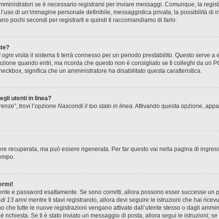
ministratori se è necessario registrarsi per inviare messaggi. Comunque, la registr
e l’uso di un’immagine personale definibile, messaggistica privata, la possibilità di
stano pochi secondi per registrarti e quindi ti raccomandiamo di farlo.
te?
ogni visita
il sistema ti terrà connesso per un periodo prestabilito. Questo serve a
zione quando entri, ma ricorda che questo non è consigliato se ti colleghi da un PC 
 checkbox, significa che un amministratore ha disabilitato questa caratteristica.
gli utenti in linea?
renze”, trovi l’opzione
Nascondi il tuo stato in linea
. Attivando questa opzione, appar
e recuperata, ma può essere rigenerata. Per far questo vai nella pagina di ingres
tempo.
ermi!
utente e password esattamente. Se sono corretti, allora possono esser successe un pa
di 13 anni
mentre ti stavi registrando, allora devi seguire le istruzioni che hai ricev
no che tutte le nuove registrazioni vengano attivate dall’utente stesso o dagli ammin
ne è richiesta. Se ti è stato inviato un messaggio di posta, allora segui le istruzioni;