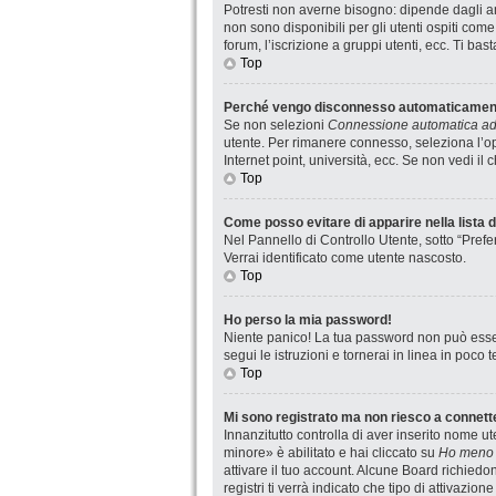
Potresti non averne bisogno: dipende dagli am
non sono disponibili per gli utenti ospiti com
forum, l’iscrizione a gruppi utenti, ecc. Ti ba
Top
Perché vengo disconnesso automaticamen
Se non selezioni
Connessione automatica ad 
utente. Per rimanere connesso, seleziona l’op
Internet point, università, ecc. Se non vedi il
Top
Come posso evitare di apparire nella lista de
Nel Pannello di Controllo Utente, sotto “Prefe
Verrai identificato come utente nascosto.
Top
Ho perso la mia password!
Niente panico! La tua password non può esser
segui le istruzioni e tornerai in linea in poco 
Top
Mi sono registrato ma non riesco a connett
Innanzitutto controlla di aver inserito nome 
minore» è abilitato e hai cliccato su
Ho meno 
attivare il tuo account. Alcune Board richiedo
registri ti verrà indicato che tipo di attivazio