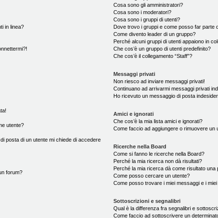
Cosa sono gli amministratori?
Cosa sono i moderatori?
Cosa sono i gruppi di utenti?
i in linea?
Dove trovo i gruppi e come posso far parte d
Come divento leader di un gruppo?
Perché alcuni gruppi di utenti appaiono in colo
onnettermi?!
Che cos’è un gruppo di utenti predefinito?
Che cos’è il collegamento “Staff”?
Messaggi privati
Non riesco ad inviare messaggi privati!
Continuano ad arrivarmi messaggi privati ind
Ho ricevuto un messaggio di posta indeside
ta!
Amici e ignorati
Che cos’è la mia lista amici e ignorati?
me utente?
Come faccio ad aggiungere o rimuovere un ute
 di posta di un utente mi chiede di accedere
Ricerche nella Board
Come si fanno le ricerche nella Board?
Perché la mia ricerca non dà risultati?
Perché la mia ricerca dà come risultato una
un forum?
Come posso cercare un utente?
Come posso trovare i miei messaggi e i mie
Sottoscrizioni e segnalibri
Qual è la differenza fra segnalibri e sottoscr
Come faccio ad sottoscrivere un determina