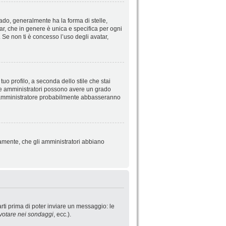
do, generalmente ha la forma di stelle,
tar, che in genere è unica e specifica per ogni
 Se non ti è concesso l’uso degli avatar,
uo profilo, a seconda dello stile che stai
ori e amministratori possono avere un grado
o l’amministratore probabilmente abbasseranno
iamente, che gli amministratori abbiano
rti prima di poter inviare un messaggio: le
votare nei sondaggi
, ecc.).