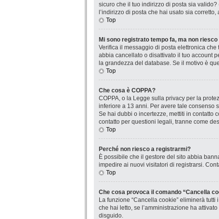
sicuro che il tuo indirizzo di posta sia valido
l’indirizzo di posta che hai usato sia corretto
Top
Mi sono registrato tempo fa, ma non riesco
Verifica il messaggio di posta elettronica che 
abbia cancellato o disattivato il tuo account
la grandezza del database. Se il motivo è que
Top
Che cosa è COPPA?
COPPA, o la Legge sulla privacy per la protezi
inferiore a 13 anni. Per avere tale consenso se
Se hai dubbi o incertezze, mettiti in contatt
contatto per questioni legali, tranne come desc
Top
Perché non riesco a registrarmi?
È possibile che il gestore del sito abbia banna
impedire ai nuovi visitatori di registrarsi. Co
Top
Che cosa provoca il comando “Cancella co
La funzione “Cancella cookie” eliminerà tutti
che hai letto, se l’amministrazione ha attivat
disguido.