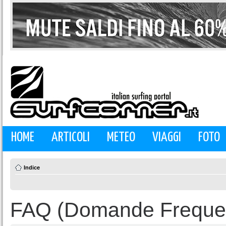
HOME
ARTICOLI
METEO
VIAGGI
FOTO
Indice
FAQ (Domande Frequen