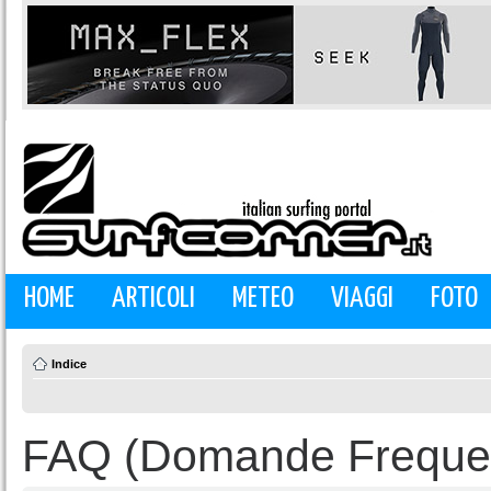
HOME
ARTICOLI
METEO
VIAGGI
FOTO
Indice
FAQ (Domande Frequen