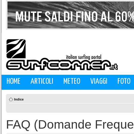
HOME
ARTICOLI
METEO
VIAGGI
FOTO
Indice
FAQ (Domande Frequen