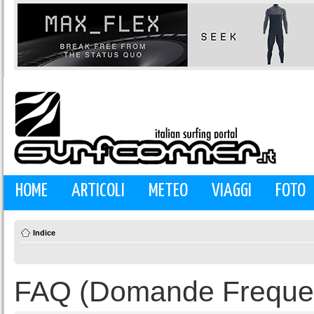
HOME
ARTICOLI
METEO
VIAGGI
FOTO
Indice
FAQ (Domande Frequen