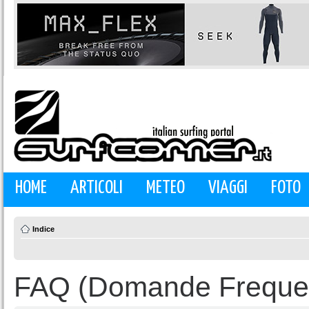
HOME
ARTICOLI
METEO
VIAGGI
FOTO
Indice
FAQ (Domande Frequen