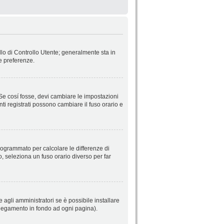
llo di Controllo Utente; generalmente sta in
e preferenze.
 Se cosí fosse, devi cambiare le impostazioni
nti registrati possono cambiare il fuso orario e
 programmato per calcolare le differenze di
so, seleziona un fuso orario diverso per far
 agli amministratori se è possibile installare
ollegamento in fondo ad ogni pagina).