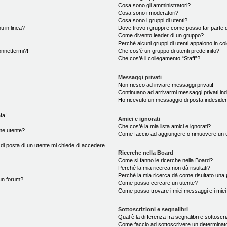
Cosa sono gli amministratori?
Cosa sono i moderatori?
Cosa sono i gruppi di utenti?
i in linea?
Dove trovo i gruppi e come posso far parte d
Come divento leader di un gruppo?
Perché alcuni gruppi di utenti appaiono in colo
onnettermi?!
Che cos’è un gruppo di utenti predefinito?
Che cos’è il collegamento “Staff”?
Messaggi privati
Non riesco ad inviare messaggi privati!
Continuano ad arrivarmi messaggi privati ind
Ho ricevuto un messaggio di posta indeside
ta!
Amici e ignorati
Che cos’è la mia lista amici e ignorati?
me utente?
Come faccio ad aggiungere o rimuovere un ute
 di posta di un utente mi chiede di accedere
Ricerche nella Board
Come si fanno le ricerche nella Board?
Perché la mia ricerca non dà risultati?
Perché la mia ricerca dà come risultato una
un forum?
Come posso cercare un utente?
Come posso trovare i miei messaggi e i mie
Sottoscrizioni e segnalibri
Qual è la differenza fra segnalibri e sottoscr
Come faccio ad sottoscrivere un determina