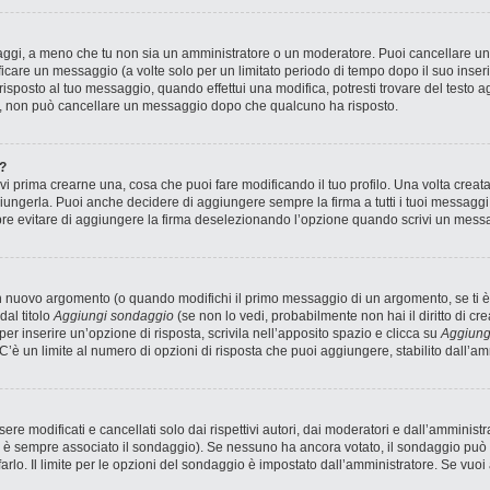
saggi, a meno che tu non sia un amministratore o un moderatore. Puoi cancellare 
icare un messaggio (a volte solo per un limitato periodo di tempo dopo il suo inse
sposto al tuo messaggio, quando effettui una modifica, potresti trovare del testo ag
, non può cancellare un messaggio dopo che qualcuno ha risposto.
?
 prima crearne una, cosa che puoi fare modificando il tuo profilo. Una volta creat
ungerla. Puoi anche decidere di aggiungere sempre la firma a tutti i tuoi messagg
pre evitare di aggiungere la firma deselezionando l’opzione quando scrivi un mess
n nuovo argomento (o quando modifichi il primo messaggio di un argomento, se ti è
dal titolo
Aggiungi sondaggio
(se non lo vedi, probabilmente non hai il diritto di cre
r inserire un’opzione di risposta, scrivila nell’apposito spazio e clicca su
Aggiung
 C’è un limite al numero di opzioni di risposta che puoi aggiungere, stabilito dall’am
 modificati e cancellati solo dai rispettivi autori, dai moderatori e dall’amministr
è sempre associato il sondaggio). Se nessuno ha ancora votato, il sondaggio può e
arlo. Il limite per le opzioni del sondaggio è impostato dall’amministratore. Se vuoi 