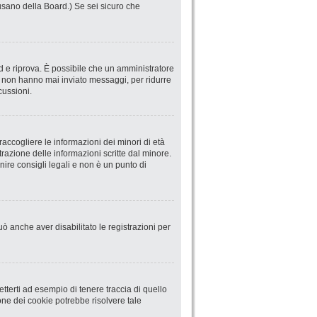
abusano della Board.) Se sei sicuro che
ord e riprova. È possibile che un amministratore
he non hanno mai inviato messaggi, per ridurre
cussioni.
accogliere le informazioni dei minori di età
trazione delle informazioni scritte dal minore.
ire consigli legali e non è un punto di
uò anche aver disabilitato le registrazioni per
terti ad esempio di tenere traccia di quello
ione dei cookie potrebbe risolvere tale