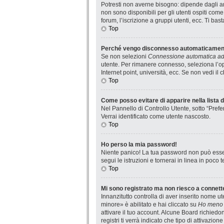
Potresti non averne bisogno: dipende dagli am
non sono disponibili per gli utenti ospiti com
forum, l’iscrizione a gruppi utenti, ecc. Ti ba
Top
Perché vengo disconnesso automaticamen
Se non selezioni
Connessione automatica ad 
utente. Per rimanere connesso, seleziona l’op
Internet point, università, ecc. Se non vedi il
Top
Come posso evitare di apparire nella lista de
Nel Pannello di Controllo Utente, sotto “Prefe
Verrai identificato come utente nascosto.
Top
Ho perso la mia password!
Niente panico! La tua password non può esser
segui le istruzioni e tornerai in linea in poco 
Top
Mi sono registrato ma non riesco a connett
Innanzitutto controlla di aver inserito nome 
minore» è abilitato e hai cliccato su
Ho meno 
attivare il tuo account. Alcune Board richiedo
registri ti verrà indicato che tipo di attivazio