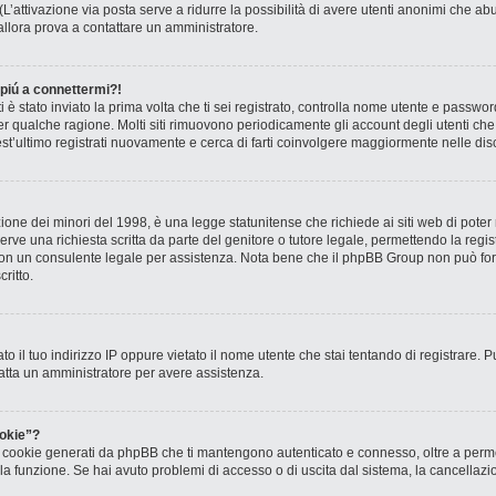
? (L’attivazione via posta serve a ridurre la possibilità di avere utenti anonimi che 
, allora prova a contattare un amministratore.
 piú a connettermi?!
ti è stato inviato la prima volta che ti sei registrato, controlla nome utente e passw
 per qualche ragione. Molti siti rimuovono periodicamente gli account degli utenti c
st’ultimo registrati nuovamente e cerca di farti coinvolgere maggiormente nelle dis
one dei minori del 1998, è una legge statunitense che richiede ai siti web di poter r
rve una richiesta scritta da parte del genitore o tutore legale, permettendo la regis
o con un consulente legale per assistenza. Nota bene che il phpBB Group non può forn
ritto.
to il tuo indirizzo IP oppure vietato il nome utente che stai tentando di registrare. P
ntatta un amministratore per avere assistenza.
okie”?
 i cookie generati da phpBB che ti mantengono autenticato e connesso, oltre a permet
o la funzione. Se hai avuto problemi di accesso o di uscita dal sistema, la cancellaz