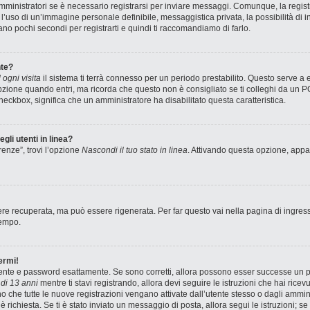
ministratori se è necessario registrarsi per inviare messaggi. Comunque, la registr
e l’uso di un’immagine personale definibile, messaggistica privata, la possibilità di
stano pochi secondi per registrarti e quindi ti raccomandiamo di farlo.
te?
ogni visita
il sistema ti terrà connesso per un periodo prestabilito. Questo serve a
zione quando entri, ma ricorda che questo non è consigliato se ti colleghi da un PC 
 checkbox, significa che un amministratore ha disabilitato questa caratteristica.
gli utenti in linea?
renze”, trovi l’opzione
Nascondi il tuo stato in linea
. Attivando questa opzione, appar
e recuperata, ma può essere rigenerata. Per far questo vai nella pagina di ingres
tempo.
ermi!
utente e password esattamente. Se sono corretti, allora possono esser successe un pa
di 13 anni
mentre ti stavi registrando, allora devi seguire le istruzioni che hai ricev
no che tutte le nuove registrazioni vengano attivate dall’utente stesso o dagli ammin
ne è richiesta. Se ti è stato inviato un messaggio di posta, allora segui le istruzioni;