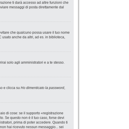
azione ti darà accesso ad altre funzioni che
 inviare messaggi di posta direttamente dal
 evitare che qualcuno possa usare il tuo nome
usato anche da altri, ad es. in biblioteca,
irai solo agli amministratori e a te stesso.
so e clicca su
Ho dimenticato la password
,
io di cose: se il supporto «registrazione
uto. Se questo non è il tuo caso, forse devi
istratori, prima di poter accedere. Quando ti
 se non hai ricevuto nessun messaggio... sei