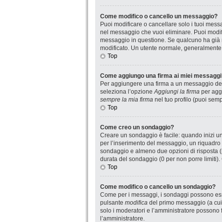
Come modifico o cancello un messaggio?
Puoi modificare o cancellare solo i tuoi mes
nel messaggio che vuoi eliminare. Puoi modif
messaggio in questione. Se qualcuno ha già ri
modificato. Un utente normale, generalmente
Top
Come aggiungo una firma ai miei messaggi
Per aggiungere una firma a un messaggio devi
seleziona l’opzione
Aggiungi la firma
per aggi
sempre la mia firma
nel tuo profilo (puoi sem
Top
Come creo un sondaggio?
Creare un sondaggio è facile: quando inizi u
per l’inserimento del messaggio, un riquadro 
sondaggio e almeno due opzioni di risposta (pe
durata del sondaggio (0 per non porre limiti).
Top
Come modifico o cancello un sondaggio?
Come per i messaggi, i sondaggi possono essere
pulsante
modifica
del primo messaggio (a cui 
solo i moderatori e l’amministratore possono f
l’amministratore.