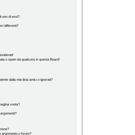
i uno di essi?
ri differenti?
esiderati!
rata o spam da qualcuno in questa Board!
nte dalla mia lista amici o ignorati?
 pagina vuota?
i argomenti?
izione?
to argomento o forum?