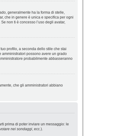
do, generalmente ha la forma di stelle,
tar, che in genere è unica e specifica per ogni
 Se non ti è concesso l’uso degli avatar,
uo profilo, a seconda dello stile che stai
ori e amministratori possono avere un grado
o l’amministratore probabilmente abbasseranno
iamente, che gli amministratori abbiano
rti prima di poter inviare un messaggio: le
votare nei sondaggi
, ecc.).