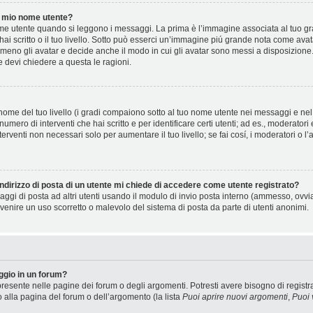
 mio nome utente?
 utente quando si leggono i messaggi. La prima è l’immagine associata al tuo gra
 hai scritto o il tuo livello. Sotto può esserci un’immagine piú grande nota come ava
 meno gli avatar e decide anche il modo in cui gli avatar sono messi a disposizione.
e devi chiedere a questa le ragioni.
ome del tuo livello (i gradi compaiono sotto al tuo nome utente nei messaggi e nel t
il numero di interventi che hai scritto e per identificare certi utenti; ad es., moderat
terventi non necessari solo per aumentare il tuo livello; se fai cosí, i moderatori 
ndirizzo di posta di un utente mi chiede di accedere come utente registrato?
saggi di posta ad altri utenti usando il modulo di invio posta interno (ammesso, ovv
venire un uso scorretto o malevolo del sistema di posta da parte di utenti anonimi.
gio in un forum?
resente nelle pagine dei forum o degli argomenti. Potresti avere bisogno di registra
o alla pagina del forum o dell’argomento (la lista
Puoi aprire nuovi argomenti
,
Puoi 