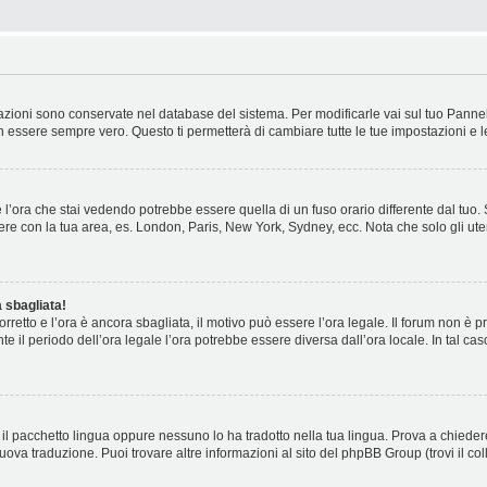
stazioni sono conservate nel database del sistema. Per modificarle vai sul tuo Panne
essere sempre vero. Questo ti permetterà di cambiare tutte le tue impostazioni e l
l’ora che stai vedendo potrebbe essere quella di un fuso orario differente dal tuo.
cidere con la tua area, es. London, Paris, New York, Sydney, ecc. Nota che solo gli ute
 sbagliata!
corretto e l’ora è ancora sbagliata, il motivo può essere l’ora legale. Il forum non è
nte il periodo dell’ora legale l’ora potrebbe essere diversa dall’ora locale. In tal ca
il pacchetto lingua oppure nessuno lo ha tradotto nella tua lingua. Prova a chiedere
nuova traduzione. Puoi trovare altre informazioni al sito del phpBB Group (trovi il c