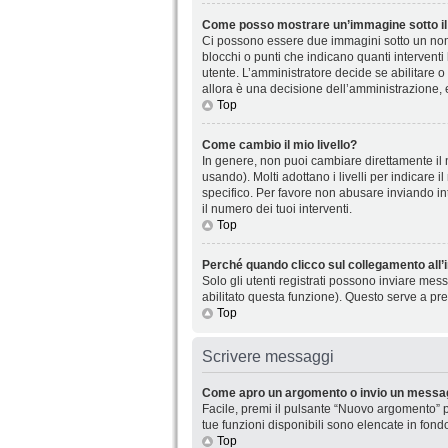
Come posso mostrare un’immagine sotto il
Ci possono essere due immagini sotto un nome
blocchi o punti che indicano quanti interventi
utente. L’amministratore decide se abilitare o
allora è una decisione dell’amministrazione, 
Top
Come cambio il mio livello?
In genere, non puoi cambiare direttamente il n
usando). Molti adottano i livelli per indicare 
specifico. Per favore non abusare inviando in
il numero dei tuoi interventi.
Top
Perché quando clicco sul collegamento all’i
Solo gli utenti registrati possono inviare mes
abilitato questa funzione). Questo serve a pre
Top
Scrivere messaggi
Come apro un argomento o invio un messag
Facile, premi il pulsante “Nuovo argomento” p
tue funzioni disponibili sono elencate in fond
Top