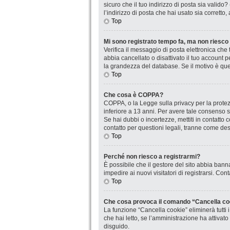
sicuro che il tuo indirizzo di posta sia valido
l’indirizzo di posta che hai usato sia corretto
Top
Mi sono registrato tempo fa, ma non riesco
Verifica il messaggio di posta elettronica che 
abbia cancellato o disattivato il tuo account
la grandezza del database. Se il motivo è que
Top
Che cosa è COPPA?
COPPA, o la Legge sulla privacy per la protezi
inferiore a 13 anni. Per avere tale consenso se
Se hai dubbi o incertezze, mettiti in contatt
contatto per questioni legali, tranne come desc
Top
Perché non riesco a registrarmi?
È possibile che il gestore del sito abbia banna
impedire ai nuovi visitatori di registrarsi. Co
Top
Che cosa provoca il comando “Cancella co
La funzione “Cancella cookie” eliminerà tutti
che hai letto, se l’amministrazione ha attivat
disguido.