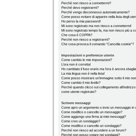
Perché non riesco a connettermi?
Perché devo registrarmi?
Perché vengo disconnesso automaticamente?
Come posso evitare di apparire nella lista degli utent
Ho perso la mia password!
Mi sono registrato ma non riesco a connettermi!
Mi sono registrato tempo fa, ma non riesco piú a c
Che cosa è COPPA?
Perché non riesco a registrarmi?
Che cosa provoca il comando “Cancella cookie”?
Impostazioni e preferenze utente
Come cambio le mie impostazioni?
L’ora non è corretta!
Ho cambiato il fuso orario ma l’ora è ancora sbaglia
La mia lingua non è nella lista!
Come posso mostrare un’immagine sotto il mio no
Come cambio il mio livello?
Perché quando clicco sul collegamento all’indirizzo
come utente registrato?
Scrivere messaggi
Come apro un argomento o invio un messaggio in 
Come modifico o cancello un messaggio?
Come aggiungo una firma ai miei messaggi?
Come creo un sondaggio?
Come modifico o cancello un sondaggio?
Perché non riesco ad accedere a un forum?
Perché non posso votare nei sondaggi?