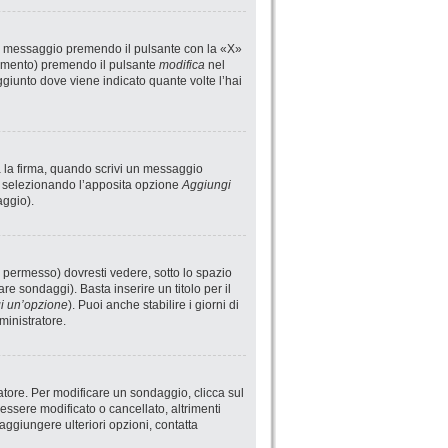
un messaggio premendo il pulsante con la «X»
rimento) premendo il pulsante
modifica
nel
giunto dove viene indicato quante volte l’hai
a la firma, quando scrivi un messaggio
i selezionando l’apposita opzione
Aggiungi
aggio).
 permesso) dovresti vedere, sotto lo spazio
are sondaggi). Basta inserire un titolo per il
i un’opzione
). Puoi anche stabilire i giorni di
ministratore.
atore. Per modificare un sondaggio, clicca sul
ssere modificato o cancellato, altrimenti
aggiungere ulteriori opzioni, contatta